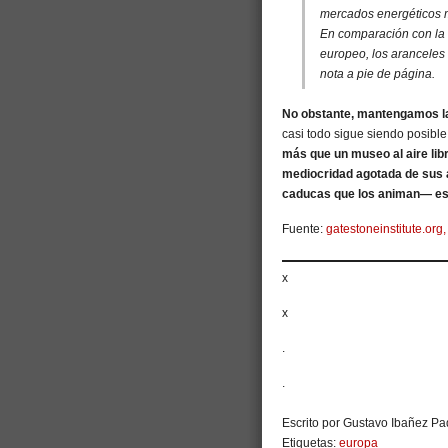
mercados energéticos m
En comparación con la c
europeo, los arancele
nota a pie de página.
No obstante, mantengamos l
casi todo sigue siendo posibl
más que un museo al aire libr
mediocridad agotada de sus a
caducas que los animan— es 
Fuente:
gatestoneinstitute.org
x
x
.
.
Escrito por Gustavo Ibañez Pad
Etiquetas:
europa