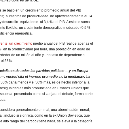
41.420 dólares de la UE.
s se basó en un crecimiento promedio anual del PIB
2023; aumentos de productividad de aproximadamente el 14
y desarrollo equivalente al 3,4 % del PIB. A esto se suma
te flexible, un crecimiento demográfico moderado (0,5 %
uficiencia energética.
rente: un crecimiento
medio anual del PIB real de apenas el
 en la productividad por hora, una población en edad de
ededor de un millón al año y una tasa de dependencia
 el 58%.
cialistas de todos los partidos políticos —y en Europa
s—, «usted cita el ingreso promedio, no la mediana».
La
l 50% gana menos y el 50% más, es de hecho inferior a la
 desigualdad es más pronunciada en Estados Unidos que
spuesta, presentada como si zanjara el debate, forma parte
opa.
 considera generalmente un mal, una abominación moral;
ial, incluso si significa, como en la ex Unión Soviética, que
 alto rango del partido) tiene nada, se eleva a la categoría