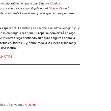
ás favorables, en particular Estados Unidos.
risis energética autoinfligida por el “
Pacto Verde
”
s del presidente Donald Trump son apenas una pequeña
a esperanza.
La historia se escribe a un ritmo vertiginoso, y
e. Sin embargo,
creer que Europa se convertirá en algo
e mientras siga confiando su futuro a figuras como la
ctuales líderes —y, sobre todo, a las ideas ruinosas y
una locura.
, 24/07/25
illa · Archivo bajo
Artículos