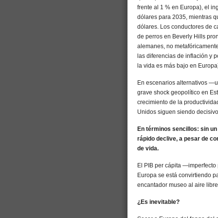
frente al 1 % en Europa), el 
dólares para 2035, mientras q
dólares. Los conductores de c
de perros en Beverly Hills pr
alemanes, no metafóricamente,
las diferencias de inflación y
la vida es más bajo en Europa)
En escenarios alternativos —un
grave shock geopolítico en Est
crecimiento de la productivida
Unidos siguen siendo decisivo
En términos sencillos: sin un
rápido declive, a pesar de c
de vida.
El PIB per cápita —imperfecto 
Europa se está convirtiendo p
encantador museo al aire libre
¿Es inevitable?