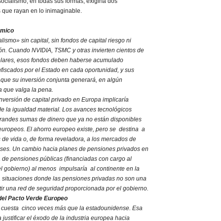
ocialismo, en todas sus formas, exigiría dos
 que rayan en lo inimaginable.
ámico
ismo» sin capital, sin fondos de capital riesgo ni
n. Cuando NVIDIA, TSMC y otras invierten cientos de
ólares, esos fondos deben haberse acumulado
fiscados por el Estado en cada oportunidad, y sus
 que su inversión conjunta generará, en algún
 que valga la pena.
nversión de capital privado en Europa implicaría
e la igualdad material. Los avances tecnológicos
andes sumas de dinero que ya no están disponibles
europeos. El ahorro europeo existe, pero se destina a
 de vida o, de forma reveladora, a los mercados de
ses. Un cambio hacia planes de pensiones privados en
a de pensiones públicas (financiadas con cargo al
l gobierno) al menos impulsaría al continente en la
ra situaciones donde las pensiones privadas no son una
tir una red de seguridad proporcionada por el gobierno.
del Pacto Verde Europeo
 cuesta cinco veces más que la estadounidense. Esa
 justificar el éxodo de la industria europea hacia