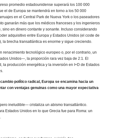
ingreso promedio estadounidense superará los 100 000
ue el de Europa se mantendrá en torno a los 50 000
arruajes en el Central Park de Nueva York o los paseadores
onto ganarán más que los médicos franceses y los ingenieros
 sino en dinero contante y sonante. Incluso considerando
 poder adquisitivo entre Europa y Estados Unidos (el coste de
, la brecha transatlántica es enorme y sigue creciendo.
 renacimiento tecnológico europeo o, por el contrario, un
ados Unidos—, la proporción rara vez baja de 2:1. El
d, la producción energética y la inversión en I+D de Estados
s.
 cambio político radical, Europa se encamina hacia un
ontar con ventajas genuinas como una mayor expectativa
pero ineludible— cristaliza un abismo transatlántico.
ara Estados Unidos en lo que Grecia fue para Roma: un
.