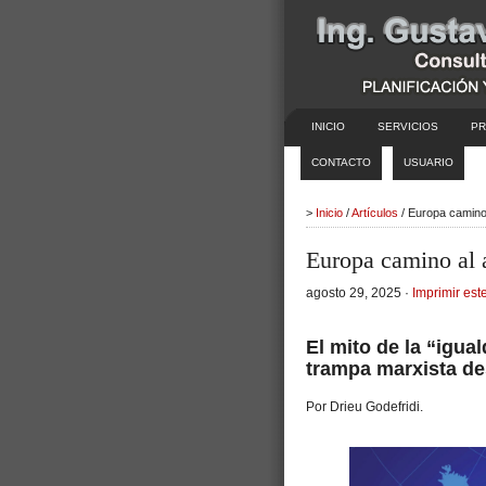
INICIO
SERVICIOS
PR
CONTACTO
USUARIO
>
Inicio
/
Artículos
/ Europa camino
Europa camino al
agosto 29, 2025 ·
Imprimir este
El mito de la “igu
trampa marxista des
Por Drieu Godefridi.