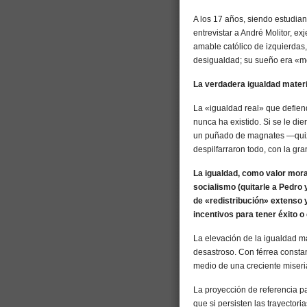
A los 17 años, siendo estudia
entrevistar a André Molitor, ex
amable católico de izquierdas
desigualdad; su sueño era «m
La verdadera igualdad materi
La «igualdad real» que defien
nunca ha existido. Si se le d
un puñado de magnates —quizá
despilfarraron todo, con la gr
La igualdad, como valor mora
socialismo (quitarle a Pedro 
de «redistribución» extenso 
incentivos para tener éxito 
La elevación de la igualdad m
desastroso. Con férrea consta
medio de una creciente miseria
La proyección de referencia pa
que si persisten las trayector