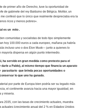
nte de primer año de Derecho, tuve la oportunidad de
jefe de gabinete del rey Balduino de Bélgica. Molitor, un
, me confesó que lo único que realmente despreciaba era la
enos ricos y menos pobres».
al es un mito .
den comunistas y socialistas de todo tipo simplemente
ieran hoy 100.000 euros a cada europeo, mañana ya habría
s incluso uno o dos Elon Musk— junto a quienes lo
an mayoría dispersa en algún punto intermedio.
l, ha servido en gran medida como pretexto para el
y darle a Pablo), al mismo tiempo que financia un aparato
y parasitario que brinda pocas oportunidades o
o conservar lo que uno ha ganado.
aterial por parte de Europa bien podría ser su legado más
ncia, el continente avanza hacia una mayor igualdad, en
 y miseria.
ra 2035, con las tasas de crecimiento actuales, muestra
ias actuales (crecimiento anual del 2 % en Estados Unidos