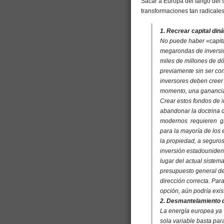
Sacar a Europa del fango del s
transformaciones tan radicales
1. Recrear capital din
No puede haber «capital
megarondas de inversió
miles de millones de d
previamente sin ser con
inversores deben creer
momento, una ganancia
Crear estos fondos de i
abandonar la doctrina d
modernos requieren gr
para la mayoría de los 
la propiedad, a seguros
inversión estadouniden
lugar del actual sistem
presupuesto general de
dirección correcta. Pa
opción, aún podría exis
2. Desmantelamiento 
La energía europea ya
sola variable basta para