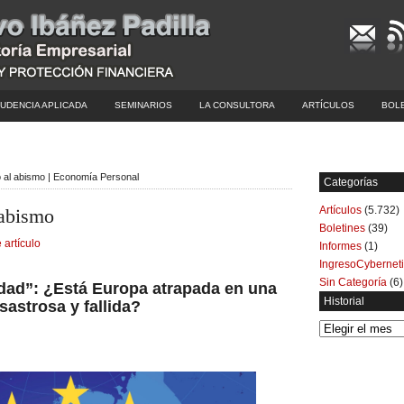
UDENCIA APLICADA
SEMINARIOS
LA CONSULTORA
ARTÍCULOS
BOL
 al abismo | Economía Personal
Categorías
Artículos
(5.732)
 abismo
Boletines
(39)
 artículo
Informes
(1)
IngresoCybernet
Sin Categoría
(6)
aldad”: ¿Está Europa atrapada en una
Historial
astrosa y fallida?
Historial