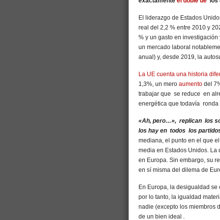
exactamente
el doble de
los 
El liderazgo de Estados Unido
real del 2,2 % entre 2010 y 
% y un gasto en investigación 
un mercado laboral notablemen
anual) y, desde 2019, la autos
La UE cuenta una historia dife
1,3%, un mero
aumento
del 7%
trabajar que se reduce en alr
energética que todavía ronda
«Ah, pero…», replican los so
los hay en todos los partido
mediana, el punto en el que e
media en Estados Unidos. La
en Europa. Sin embargo, su re
en sí misma del dilema de Eur
En Europa, la desigualdad se
por lo tanto, la igualdad mater
nadie (excepto los miembros de
de un bien ideal .