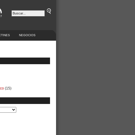
ETINES
NEGOCIOS
ico
(15)