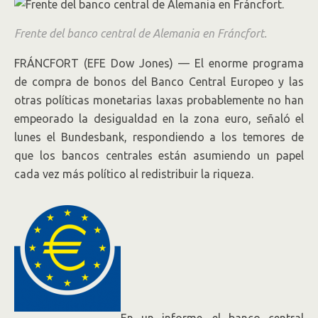
aumentado la desigualdad
Frente del banco central de Alemania en Fráncfort.
El banco central de Alemania dice que
FRÁNCFORT (EFE Dow Jones) — El enorme programa
las políticas de dinero fácil
de compra de bonos del Banco Central Europeo y las
probablemente no han empeorado la
otras políticas monetarias laxas probablemente no han
disparidad.
empeorado la desigualdad en la zona euro, señaló el
lunes el Bundesbank, respondiendo a los temores de
que los bancos centrales están asumiendo un papel
cada vez más político al redistribuir la riqueza.