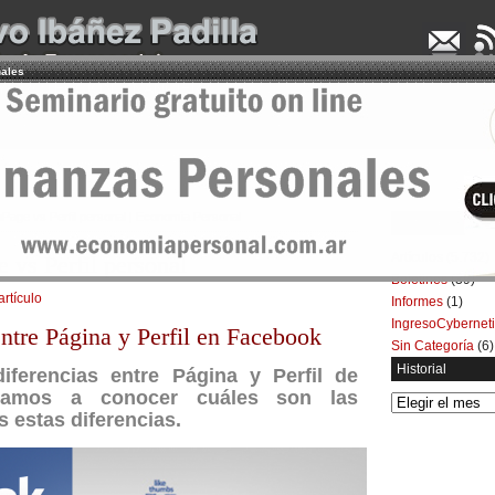
nales
UDENCIA APLICADA
SEMINARIOS
LA CONSULTORA
ARTÍCULOS
BOL
Page vs Perfil personal | Economía Personal
Categorías
Artículos
(5.732)
 vs Perfil personal
Boletines
(39)
artículo
Informes
(1)
IngresoCybernet
ntre Página y Perfil en Facebook
Sin Categoría
(6)
Historial
diferencias entre Página y Perfil de
vamos a conocer cuáles son las
Historial
s estas diferencias.