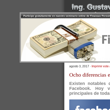
Participe gratuitamente en nuestro seminario online de Finanzas Perso
INICIO
SERVICIOS
PR
CONTACTO
USUARIO
>
Inicio
/
Artículos
/ Facebook: Fan
Facebook: FanPage
agosto 3, 2017 ·
Imprimir este 
Ocho diferencias e
Existen notables 
Facebook. Hoy 
principales de toda