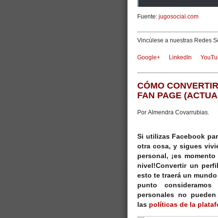
Fuente:
jugosocial.com
Vincúlese a nuestras Redes So
Google+
LinkedIn
YouTu
CÓMO CONVERTIR
FAN PAGE (ACTUA
Por
Almendra Covarrubias.
Si utilizas Facebook pa
otra cosa, y sigues viv
personal, ¡es momento d
nivel!
Convertir un
perf
esto te traerá un mundo
punto consideramos 
personales no pueden s
las
políticas de la plata