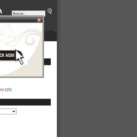
ETINES
NEGOCIOS
ico
(15)