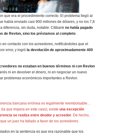
on que era el procedimiento correcto. El problema llegó al
e había enviado casi 900 millones de dólares, y no los 7,8
a diferencia, sin duda, notable: Citibank
no había pagado
os de Revlon, sino los préstamos al completo
.
 en contacto con los acreedores, notificándoles que el
or error, y logró
la devolución de aproximadamente 400
creedores no estaban en buenos términos ni con Revlon
nterés ni en devolver el dinero, ni en negociar un nuevo
rar problemas económicos importantes a Revlon.
ferencia bancaria errónea es legalmente reembolsable…
 (la que impera en este caso), existe
una excepción
erencia se realiza entre deudor y acreedor
. De hecho,
que un juez ha fallado a favor de los acreedores.
lados en la sentencia es que era razonable que los