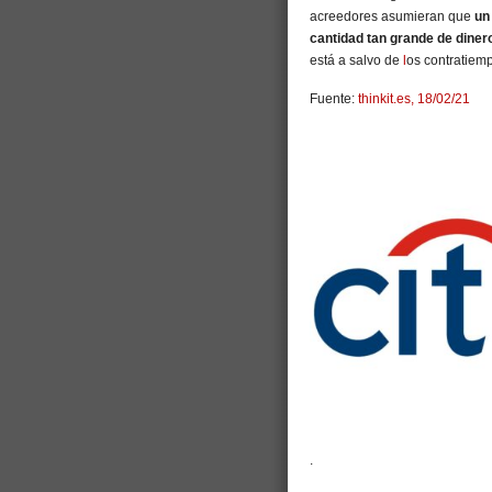
acreedores asumieran que
un
cantidad tan grande de diner
está a salvo de
l
os contratiemp
Fuente:
thinkit.es, 18/02/21
.