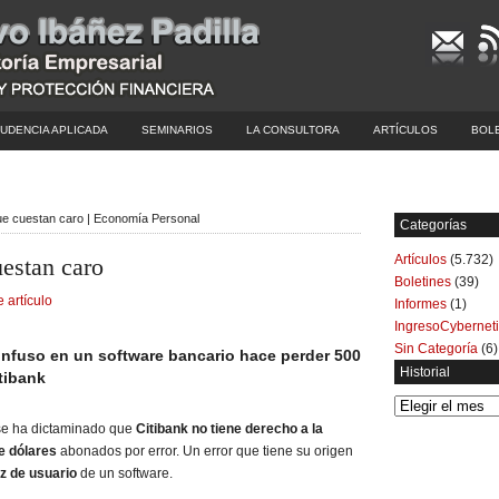
UDENCIA APLICADA
SEMINARIOS
LA CONSULTORA
ARTÍCULOS
BOL
ue cuestan caro | Economía Personal
Categorías
Artículos
(5.732)
uestan caro
Boletines
(39)
e artículo
Informes
(1)
IngresoCybernet
Sin Categoría
(6)
onfuso en un software bancario hace perder 500
Historial
tibank
Historial
se ha dictaminado que
Citibank no tiene derecho a la
e dólares
abonados por error. Un error que tiene su origen
az de usuario
de un software.