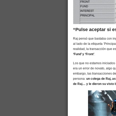
“Pulse aceptar si e
Raj pensó que bastaba con in
al lado de la etiqueta ‘Principa
realidad, la transacción que 
‘Fund’ y ‘Front’
.
Los que no estamos iniciados 
era un error de novato, algo q
embargo, las transacciones d
persona:
un colega de Raj, as
de Raj… y le dieron su visto