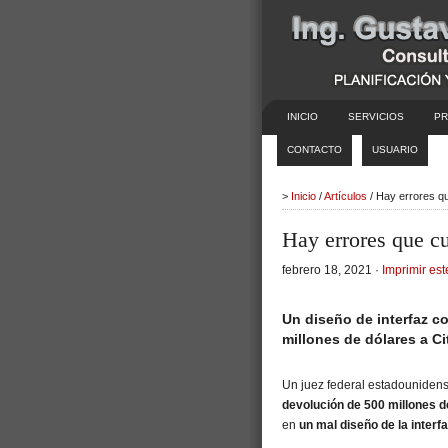
INICIO
SERVICIOS
PR
CONTACTO
USUARIO
>
Inicio
/
Artículos
/ Hay errores q
Hay errores que c
febrero 18, 2021 ·
Imprimir est
Un diseño de interfaz c
millones de dólares a Ci
Un juez federal estadouniden
devolución de 500 millones d
en
un mal diseño de la interf