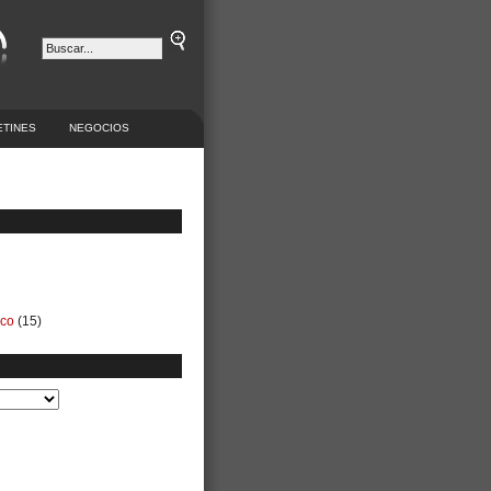
ETINES
NEGOCIOS
ico
(15)