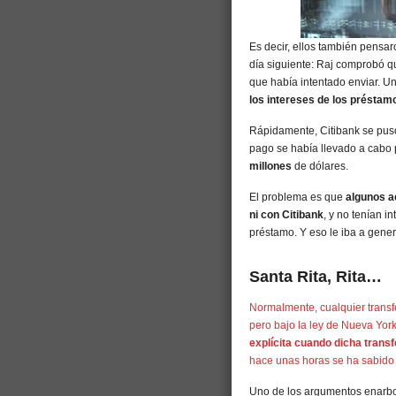
Es decir, ellos también pensar
día siguiente: Raj comprobó qu
que había intentado enviar. Un
los intereses de los préstam
Rápidamente, Citibank se puso
pago se había llevado a cabo p
millones
de dólares.
El problema es que
algunos a
ni con Citibank
, y no tenían i
préstamo. Y eso le iba a gene
Santa Rita, Rita…
Normalmente, cualquier trans
pero bajo la ley de Nueva York
explícita cuando dicha transf
hace unas horas se ha sabido 
Uno de los argumentos enarbo