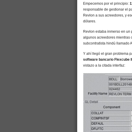
Empecemos por el principio:
1
responsable de gestionar el p
Revlon a sus acreedores, y ese
dólares.
Revlon estaba inmerso en un p
algunos acreedores mientras c
subcontratista hindú llamado A
Y ahí llegó el gran problema p
software bancario Flexcube ll
vistazo a la citada interfaz: