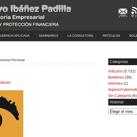
UDENCIA APLICADA
SEMINARIOS
LA CONSULTORA
ARTÍCULOS
BOL
conomía Personal
Categorías
Artículos
(5.732)
1
Boletines
(39)
rtículo
Informes
(1)
IngresoCybernet
Sin Categoría
(6)
Historial
Historial