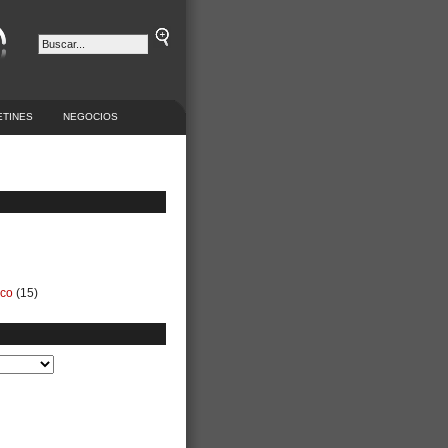
ETINES
NEGOCIOS
ico
(15)