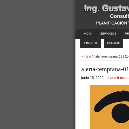
INICIO
SERVICIOS
PR
CONTACTO
USUARIO
>
Inicio
/ / alerta-temprana-01 | E
alerta-temprana-0
junio 15, 2022 ·
Imprimir este a