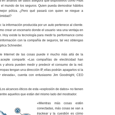
a en análisis de datos asegura que dispositivos como Fitbit
n el mundo de los seguros. Quien pueda demostrar hábitos
mejor póliza. ¿Pero qué pasará con quien se niegue a
ntimidad?
 la información producida por un auto pertenece al cliente.
ómo crear un escenario donde el usuario vea una ventaja en
n. Hoy existe la tecnología para medir tu performance como
 información con la compañía de seguros, tal vez obtengas
plica Schneider.
de Internet de las cosas puede ir mucho más allá de la
 acepte compartir. «Las compañías de electricidad han
tes y ahora pueden medir y predecir el consumo de la red.
rropas tengan una dirección IP, ellas podrán apagarlos si la
 elevada», cuenta con entusiasmo Jim Goodnight, CEO
 Los alcances éticos de esta «explosión de datos» no tienen
ntre aquellos que están del mismo lado del mostrador.
«Mientras más cosas estén
conectadas, más cosas se van a
trackear
y la cuestión es cómo