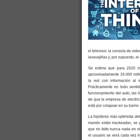
el televisor, la consola de vid
lavavajillas y, por supuesto, el
Se estima que para 2020 (
aproximadamente 26.000 millo
la red con información al 
Prácticamente en todo sentid
funcionamiento del auto, las h
de que la empresa de electric
está por colapsar en su barrio
La hipótesis más optimista de
mundo están
trackeadas
, se 
que no falte nunca nada en ni
el usuario se verá cada vez 