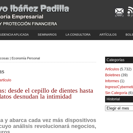
UDENCIA APLICADA
SEMINARIOS
LA CONSULTORA
ARTÍCULOS
BOL
s cosas | Economía Personal
Categorías
Artículos
(5.732)
as
Boletines
(39)
artículo
Informes
(1)
IngresoCybernet
as: desde el cepillo de dientes hasta
Sin Categoría
(6)
 datos desnudan la intimidad
Historial
Historial
a y abarca cada vez más dispositivos
cuyo análisis revolucionará negocios,
uros.