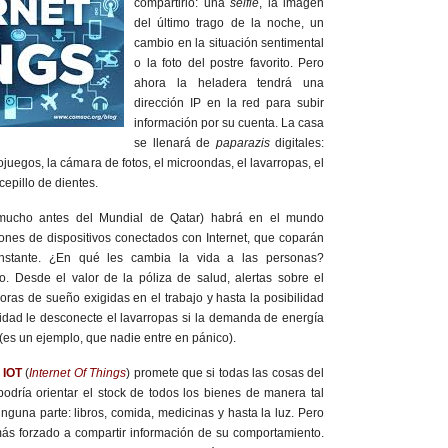
compartirlo: una
selfie
, la imagen
del último trago de la noche, un
cambio en la situación sentimental
o la foto del postre favorito. Pero
ahora la heladera tendrá una
dirección IP en la red para subir
información por su cuenta. La casa
se llenará de
paparazis
digitales:
eojuegos, la cámara de fotos, el microondas, el lavarropas, el
 cepillo de dientes.
mucho antes del Mundial de Qatar) habrá en el mundo
nes de dispositivos conectados con Internet, que coparán
instante. ¿En qué les cambia la vida a las personas?
o. Desde el valor de la póliza de salud, alertas sobre el
oras de sueño exigidas en el trabajo y hasta la posibilidad
idad le desconecte el lavarropas si la demanda de energía
 (es un ejemplo, que nadie entre en pánico).
l
IOT
(
Internet Of Things
) promete que si todas las cosas del
podría orientar el stock de todos los bienes de manera tal
nguna parte: libros, comida, medicinas y hasta la luz. Pero
más forzado a compartir información de su comportamiento.