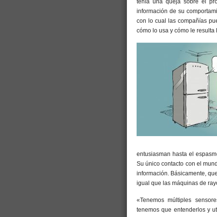
tenía una queja sobre el pr
información de su comportamie
con lo cual las compañías p
cómo lo usa y cómo le resulta 
entusiasman hasta el espasmo 
Su único contacto con el mundo
información. Básicamente, que
igual que las máquinas de rayo
«Tenemos múltiples sensore
tenemos que entenderlos y uti