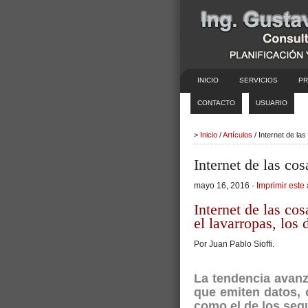
INICIO
SERVICIOS
PR
CONTACTO
USUARIO
>
Inicio
/
Artículos
/ Internet de la
Internet de las cos
mayo 16, 2016 ·
Imprimir este 
Internet de las cos
el lavarropas, los
Por Juan Pablo Sioffi.
La tendencia avanz
que emiten datos, 
como el de los seg