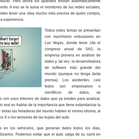
oducto. Pero ahora los aparatos envían automáticamente
nto. A eso se le suma el monitoreo de las redes sociales,
ueden tener una idea mucho más precisa de quién compra,
la experiencia.
Todos estos temas se presentan
con muchísimo entusiasmo en
Las Vegas, donde tiene cita el
congreso anual de SAS, la
empresa pionera en análisis de
datos y, tal vez, la desarrolladora
de software más grande del
mundo (aunque no tenga tanta
prensa). Los asistentes, casi
todos son empresarios o
científicos de datos, se
con esos trillones de datos que ya existen para analizar.
 real es hablar de la importancia que tiene estandarizar la
 todas las heladeras del mundo hablen el mismo idioma, al
s X o los sensores de las bujías del auto.
s en los vehículos, que generan datos todos los días,
lizarlos. Podemos evitar que el auto salga de su carril en