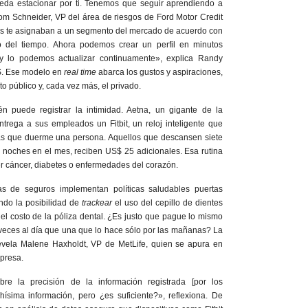
da estacionar por ti. Tenemos que seguir aprendiendo a
om Schneider, VP del área de riesgos de Ford Motor Credit
s te asignaban a un segmento del mercado de acuerdo con
o del tiempo. Ahora podemos crear un perfil en minutos
 y lo podemos actualizar continuamente», explica Randy
S. Ese modelo en
real time
abarca los gustos y aspiraciones,
o público y, cada vez más, el privado.
n puede registrar la intimidad. Aetna, un gigante de la
entrega a sus empleados un Fitbit, un reloj inteligente que
as que duerme una persona. Aquellos que descansen siete
e noches en el mes, reciben US$ 25 adicionales. Esa rutina
r cáncer, diabetes o enfermedades del corazón.
s de seguros implementan políticas saludables puertas
ndo la posibilidad de
trackear
el uso del cepillo de dientes
ar el costo de la póliza dental. ¿Es justo que pague lo mismo
veces al día que una que lo hace sólo por las mañanas? La
revela Malene Haxholdt, VP de MetLife, quien se apura en
presa.
e la precisión de la información registrada [por los
ísima información, pero ¿es suficiente?», reflexiona. De