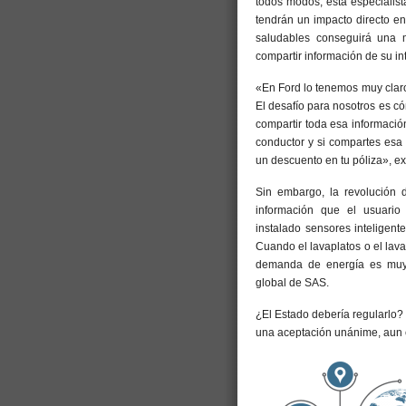
todos modos, esta especialist
tendrán un impacto directo e
saludables conseguirá una 
compartir información de su i
«En Ford lo tenemos muy claro:
El desafío para nosotros es c
compartir toda esa informació
conductor y si compartes esa
un descuento en tu póliza», ex
Sin embargo, la revolución 
información que el usuario
instalado sensores inteligen
Cuando el lavaplatos o el lava
demanda de energía es muy
global de SAS.
¿El Estado debería regularlo?
una aceptación unánime, aun e