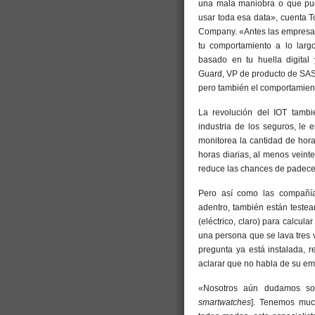
una mala maniobra o que pue
usar toda esa data», cuenta T
Company. «Antes las empresa
tu comportamiento a lo larg
basado en tu huella digital
Guard, VP de producto de SA
pero también el comportamient
La revolución del IOT tambié
industria de los seguros, le 
monitorea la cantidad de hor
horas diarias, al menos veint
reduce las chances de padece
Pero así como las compañía
adentro, también están testea
(eléctrico, claro) para calcul
una persona que se lava tres 
pregunta ya está instalada, 
aclarar que no habla de su em
«Nosotros aún dudamos sobr
smartwatches
]. Tenemos much