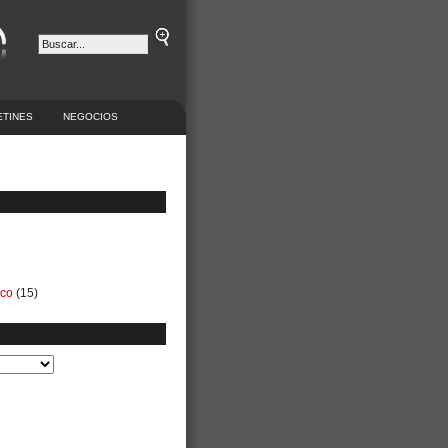
ETINES
NEGOCIOS
ico
(15)