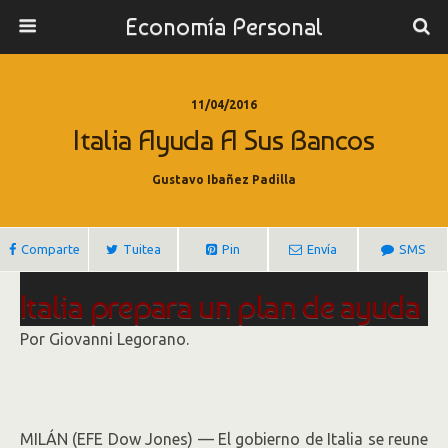
Economía Personal
11/04/2016
Italia Ayuda A Sus Bancos
Gustavo Ibañez Padilla
Comparte
Tuitea
Pin
Envía
SMS
Italia prepara un plan de ayuda
para sus bancos
Por Giovanni Legorano.
MILÁN (EFE Dow Jones) — El gobierno de Italia se reune