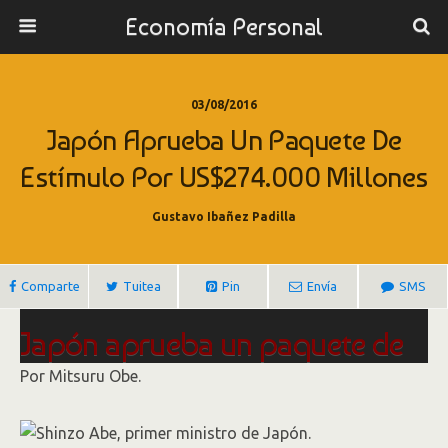
Economía Personal
03/08/2016
Japón Aprueba Un Paquete De
Estímulo Por US$274.000 Millones
Gustavo Ibañez Padilla
Comparte
Tuitea
Pin
Envía
SMS
Japón aprueba un paquete de
estímulo por US$274.000
Por
Mitsuru Obe.
millones