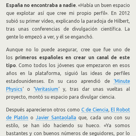
España no encontraba a nadie
. «Había un buen espacio
que explotar así que cree mi propio perfil». En 2012
subió su primer vídeo, explicando la paradoja de Hilbert,
tras unas conferencias de divulgación científica. La
gente lo empezó a ver, y él se enganchó.
Aunque no lo puede asegurar, cree que fue uno de
los
primeros españoles en crear un canal de este
tipo
. Como todos los jóvenes que empezaron en esos
años en la plataforma, siguió las ideas de perfiles
estadounidenses. En su caso aprendió de
‘Minute
Physics
‘ o ‘
Veritasium
‘ y, tras dar unas vueltas al
proyecto, montó su espacio para divulgar ciencia.
Después aparecieron otros como
C de Ciencia
,
El Robot
de Platón
o
Javier Santaolalla
que, cada uno con su
estilo, se han ido haciendo su hueco. «Ya somos
bastantes y con buenos números de seguidores, por lo