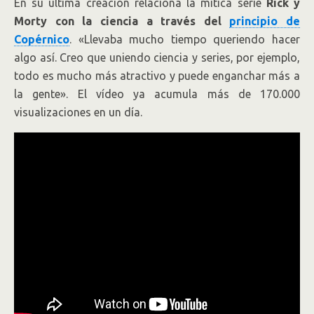
En su última creación relaciona la mítica serie
Rick y
Morty con la ciencia a través del
principio de
Copérnico
. «Llevaba mucho tiempo queriendo hacer
algo así. Creo que uniendo ciencia y series, por ejemplo,
todo es mucho más atractivo y puede enganchar más a
la gente». El vídeo ya acumula más de 170.000
visualizaciones en un día.