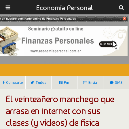
Economía Personal
te en nuestro seminario online de Finanzas Personales
03/08/2017
José Luis Crespo, El Youtuber De
Ciencia Más Famoso De España
Gustavo Ibañez Padilla
Comparte
Tuitea
Pin
Envía
SMS
El veinteañero manchego que
arrasa en internet con sus
clases (y vídeos) de física