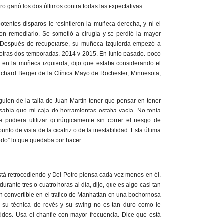
tro ganó los dos últimos contra todas las expectativas.
potentes disparos le resintieron la muñeca derecha, y ni el
ron remediarlo. Se sometió a cirugía y se perdió la mayor
 Después de recuperarse, su muñeca izquierda empezó a
 y otras dos temporadas, 2014 y 2015. En junio pasado, poco
n en la muñeca izquierda, dijo que estaba considerando el
 Richard Berger de la Clínica Mayo de Rochester, Minnesota,
uien de la talla de Juan Martín tener que pensar en tener
Yo sabía que mi caja de herramientas estaba vacía. No tenía
 pudiera utilizar quirúrgicamente sin correr el riesgo de
nto de vista de la cicatriz o de la inestabilidad. Esta última
odo” lo que quedaba por hacer.
está retrocediendo y Del Potro piensa cada vez menos en él.
rante tres o cuatro horas al día, dijo, que es algo casi tan
 convertible en el tráfico de Manhattan en una bochornosa
o su técnica de revés y su swing no es tan duro como le
tidos. Usa el chanfle con mayor frecuencia. Dice que está