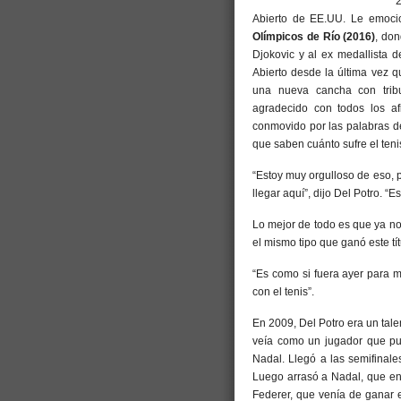
Abierto de EE.UU. Le emoc
Olímpicos de Río (2016)
, do
Djokovic y al ex medallista 
Abierto desde la última vez q
una nueva cancha con tribu
agradecido con todos los af
conmovido por las palabras d
que saben cuánto sufre el teni
“Estoy muy orgulloso de eso, 
llegar aquí”, dijo Del Potro. “
Lo mejor de todo es que ya n
el mismo tipo que ganó este tít
“Es como si fuera ayer para m
con el tenis”.
En 2009, Del Potro era un tal
veía como un jugador que pu
Nadal. Llegó a las semifinale
Luego arrasó a Nadal, que en t
Federer, que venía de ganar 