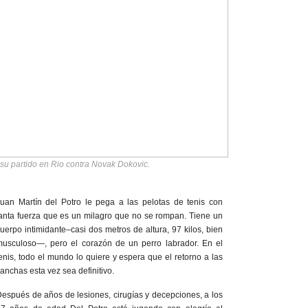
 su partido en Rio contra Novak Dokovic.
uan Martín del Potro le pega a las pelotas de tenis con
anta fuerza que es un milagro que no se rompan. Tiene un
uerpo intimidante–casi dos metros de altura, 97 kilos, bien
usculoso—, pero el corazón de un perro labrador. En el
enis, todo el mundo lo quiere y espera que el retorno a las
anchas esta vez sea definitivo.
espués de años de lesiones, cirugías y decepciones, a los