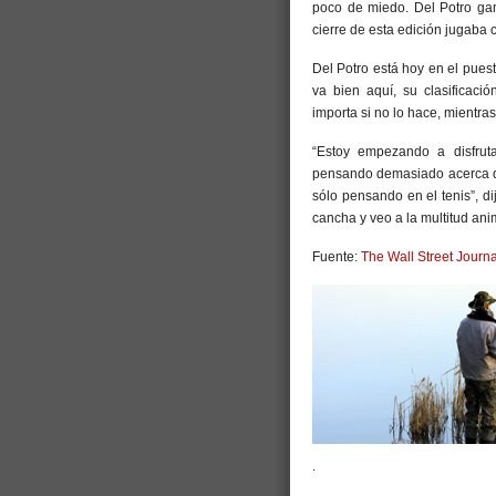
poco de miedo. Del Potro gan
cierre de esta edición jugaba
Del Potro está hoy en el puest
va bien aquí, su clasificaci
importa si no lo hace, mientr
“Estoy empezando a disfrut
pensando demasiado acerca d
sólo pensando en el tenis”, d
cancha y veo a la multitud ani
Fuente:
The Wall Street Journa
.