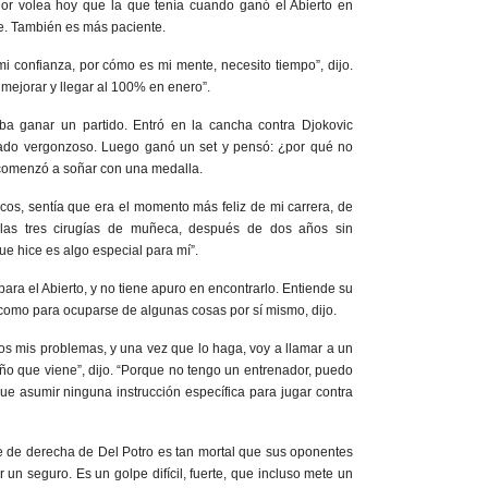
jor volea hoy que la que tenía cuando ganó el Abierto en
te. También es más paciente.
i confianza, por cómo es mi mente, necesito tiempo”, dijo.
e mejorar y llegar al 100% en enero”.
ba ganar un partido. Entró en la cancha contra Djokovic
tado vergonzoso. Luego ganó un set y pensó: ¿por qué no
comenzó a soñar con una medalla.
icos, sentía que era el momento más feliz de mi carrera, de
 las tres cirugías de muñeca, después de dos años sin
e hice es algo especial para mí”.
para el Abierto, y no tiene apuro en encontrarlo. Entiende su
e como para ocuparse de algunas cosas por sí mismo, dijo.
dos mis problemas, y una vez que lo haga, voy a llamar a un
ño que viene”, dijo. “Porque no tengo un entrenador, puedo
que asumir ninguna instrucción específica para jugar contra
e de derecha de Del Potro es tan mortal que sus oponentes
 un seguro. Es un golpe difícil, fuerte, que incluso mete un