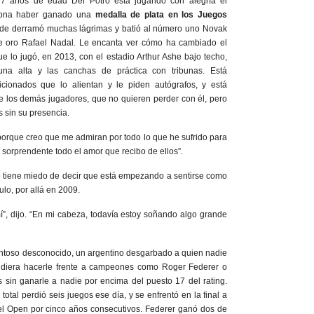
27 años de edad Del Potro está jugando con alegría el
iona haber ganado una
medalla de plata en los Juegos
nde derramó muchas lágrimas y batió al número uno Novak
de oro Rafael Nadal. Le encanta ver cómo ha cambiado el
ue lo jugó, en 2013, con el estadio Arthur Ashe bajo techo,
na alta y las canchas de práctica con tribunas. Está
icionados que lo alientan y le piden autógrafos, y está
e los demás jugadores, que no quieren perder con él, pero
s sin su presencia.
porque creo que me admiran por todo lo que he sufrido para
Es sorprendente todo el amor que recibo de ellos”.
o tiene miedo de decir que está empezando a sentirse como
ulo, por allá en 2009.
í”, dijo. “En mi cabeza, todavía estoy soñando algo grande
entoso desconocido, un argentino desgarbado a quien nadie
diera hacerle frente a campeones como Roger Federer o
s sin ganarle a nadie por encima del puesto 17 del rating.
otal perdió seis juegos ese día, y se enfrentó en la final a
el Open por cinco años consecutivos. Federer ganó dos de