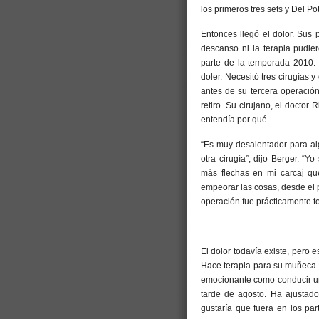
los primeros tres sets y Del Po
Entonces llegó el dolor. Sus 
descanso ni la terapia pudie
parte de la temporada 2010.
doler. Necesitó tres cirugías
antes de su tercera operació
retiro. Su cirujano, el doctor
entendía por qué.
“Es muy desalentador para alg
otra cirugía”, dijo Berger. “
más flechas en mi carcaj que
empeorar las cosas, desde el pu
operación fue prácticamente t
.
El dolor todavía existe, pero 
Hace terapia para su muñeca du
emocionante como conducir un
tarde de agosto. Ha ajustad
gustaría que fuera en los par