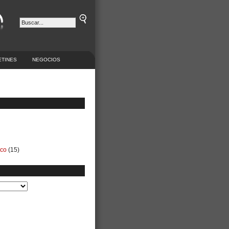
ETINES
NEGOCIOS
ico
(15)