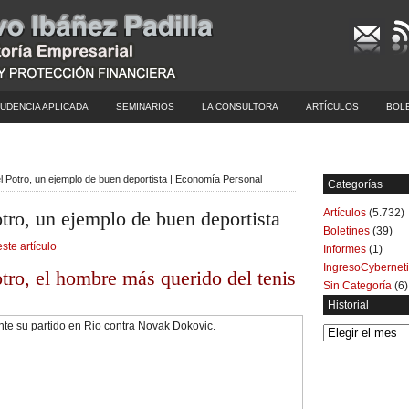
UDENCIA APLICADA
SEMINARIOS
LA CONSULTORA
ARTÍCULOS
BOL
l Potro, un ejemplo de buen deportista | Economía Personal
Categorías
Artículos
(5.732)
tro, un ejemplo de buen deportista
Boletines
(39)
este artículo
Informes
(1)
IngresoCybernet
tro, el hombre más querido del tenis
Sin Categoría
(6)
Historial
Historial