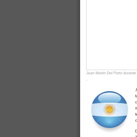
Juan Martin Del Potro durante
.
J
t
c
m
t
c
D