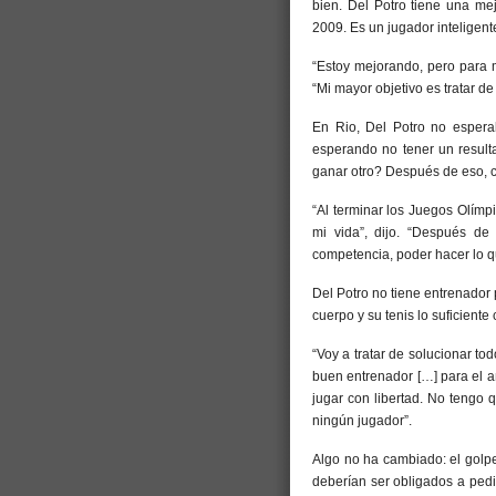
bien. Del Potro tiene una me
2009. Es un jugador inteligen
“Estoy mejorando, pero para m
“Mi mayor objetivo es tratar d
En Rio, Del Potro no espera
esperando no tener un resul
ganar otro? Después de eso, 
“Al terminar los Juegos Olímp
mi vida”, dijo. “Después de
competencia, poder hacer lo qu
Del Potro no tiene entrenador 
cuerpo y su tenis lo suficient
“Voy a tratar de solucionar to
buen entrenador […] para el a
jugar con libertad. No tengo 
ningún jugador”.
Algo no ha cambiado: el golp
deberían ser obligados a pedir