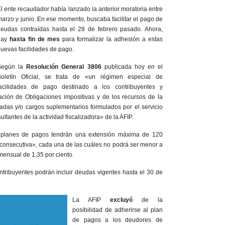
l ente recaudador había lanzado la anterior moratoria entre
arzo y junio. En ese momento, buscaba facilitar el pago de
eudas contraídas hasta el 28 de febrero pasado. Ahora,
hay
hasta fin de mes
para formalizar la adhesión a estas
uevas facilidades de pago.
Según la
Resolución General 3806
publicada hoy en el
Boletín Oficial, se trata de «un régimen especial de
facilidades de pago destinado a los contribuyentes y
ación de Obligaciones impositivas y de los recursos de la
cadas y/o cargos suplementarios formulados por el servicio
ltantes de la actividad fiscalizadora» de la AFIP.
 planes de pagos tendrán una extensión máxima de 120
consecutiva», cada una de las cuáles no podrá ser menor a
mensual de 1,35 por ciento.
ontribuyentes podrán incluir deudas vigentes hasta el 30 de
La AFIP
excluyó
de la
posibilidad de adherirse al plan
de pagos a los deudores de