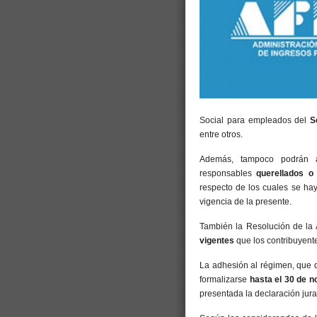
Social para empleados del
Se
entre otros.
Además, tampoco podrán a
responsables
querellados o
respecto de los cuales se hay
vigencia de la presente.
También la Resolución de la 
vigentes
que los contribuyen
La adhesión al régimen, que d
formalizarse
hasta el 30 de 
presentada la declaración jur