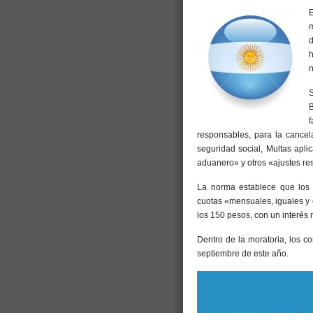
E
m
d
n
responsables, para la cancel
seguridad social, Multas apli
aduanero» y otros «ajustes resu
La norma establece que los
cuotas «mensuales, iguales y 
los 150 pesos, con un interés 
Dentro de la moratoria, los c
septiembre de este año.