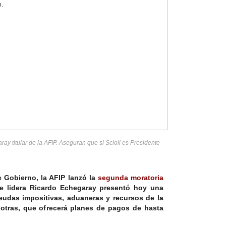
ay titular de la AFIP. Aseguran que si Scioli es Presidente
 Gobierno, la AFIP lanzó la
segunda moratoria
ue lidera Ricardo Echegaray presentó hoy
una
udas impositivas, aduaneras y recursos de la
 otras, que ofrecerá planes de pagos de
hasta