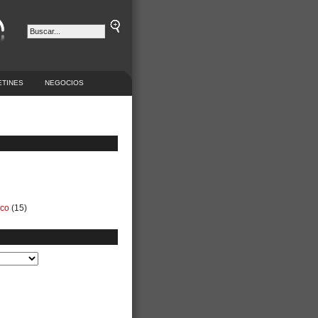
ETINES
NEGOCIOS
ico
(15)