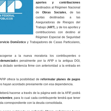
aportes y contribuciones
destinados al Régimen Nacional
de
Obras Sociales
, de las
cuotas destinadas a las
Aseguradoras de Riesgos del
Trabajo (
ART
), y de los aportes y
contribuciones con destino al
Régimen Especial de Seguridad
rvicio Doméstico
y Trabajadores de Casas Particulares,
cogerse a la nueva moratoria los contribuyentes o
 denunciad
os penalmente por la AFIP o la antigua DGI,
a dictado sentencia firme con anterioridad a la entrada en
AFIP ofrece la posibilidad de
reformular planes de pagos
tes hayan acordado previamente con esa dependencia.
eberá hacerse a través de la página web de la AFIP, podrá
noviembre
, para lo cual cada contribuyente tendrá que tener
ada correspondiente con la deuda consolidada.