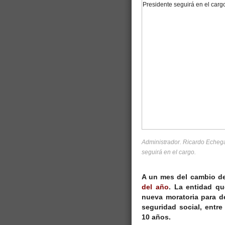
Administrador. Ricardo Echegar
seguirá en el cargo.
A un mes del cambio de
del año
. La entidad q
nueva moratoria
para de
seguridad social, entre
10 años.