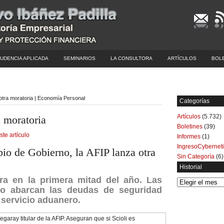
UDENCIA APLICADA
SEMINARIOS
LA CONSULTORA
ARTÍCULOS
BOL
otra moratoria | Economía Personal
Categorías
Artículos
(5.732)
 moratoria
Boletines
(39)
ste artículo
Informes
(1)
IngresoCybernet
io de Gobierno, la AFIP lanza otra
Sin Categoría
(6)
Historial
ra en la primera mitad del año. Las
Historial
go abarcan las deudas de seguridad
 servicio aduanero.