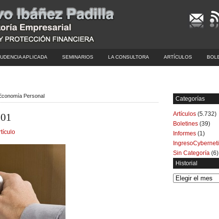
UDENCIA APLICADA
SEMINARIOS
LA CONSULTORA
ARTÍCULOS
BOL
| Economía Personal
Categorías
Artículos
(5.732)
 01
Boletines
(39)
rtículo
Informes
(1)
IngresoCybernet
Sin Categoría
(6)
Historial
Historial