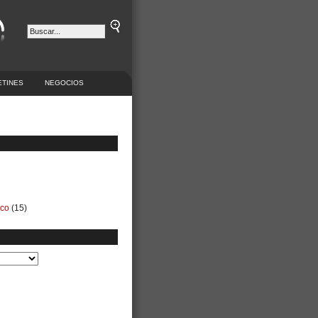
ETINES
NEGOCIOS
ico
(15)