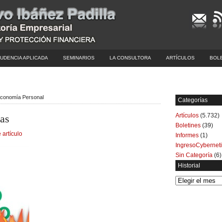
UDENCIA APLICADA
SEMINARIOS
LA CONSULTORA
ARTÍCULOS
BOL
 Economía Personal
Categorías
Artículos
(5.732)
mas
Boletines
(39)
 artículo
Informes
(1)
IngresoCybernet
Sin Categoría
(6)
Historial
Historial