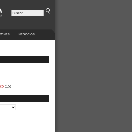
ETINES
NEGOCIOS
ico
(15)