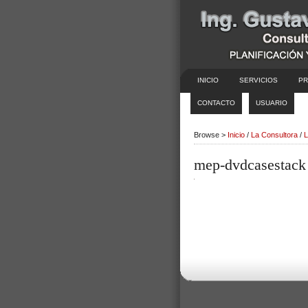
INICIO
SERVICIOS
PR
CONTACTO
USUARIO
Browse >
Inicio
/
La Consultora
/
L
mep-dvdcasestack