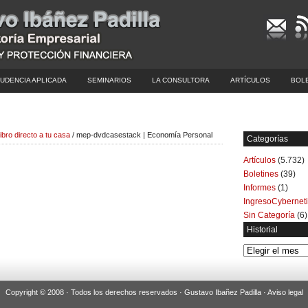
UDENCIA APLICADA
SEMINARIOS
LA CONSULTORA
ARTÍCULOS
BOL
ibro directo a tu casa
/ mep-dvdcasestack | Economía Personal
Categorías
Artículos
(5.732)
Boletines
(39)
Informes
(1)
IngresoCybernet
Sin Categoría
(6)
Historial
Historial
Copyright © 2008 · Todos los derechos reservados · Gustavo Ibañez Padilla ·
Aviso legal