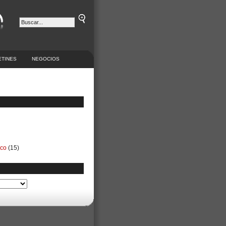
ETINES
NEGOCIOS
ico
(15)