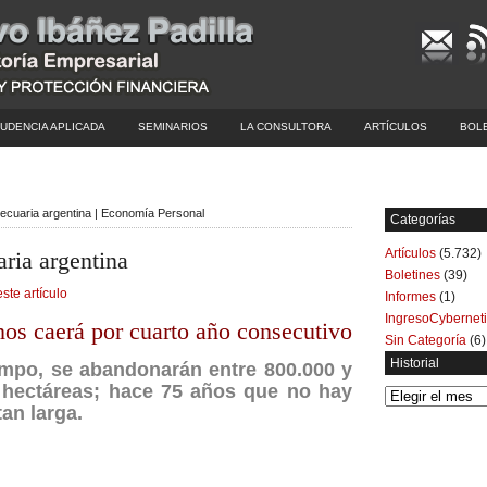
UDENCIA APLICADA
SEMINARIOS
LA CONSULTORA
ARTÍCULOS
BOL
pecuaria argentina | Economía Personal
Categorías
Artículos
(5.732)
aria argentina
Boletines
(39)
este artículo
Informes
(1)
IngresoCybernet
nos caerá por cuarto año consecutivo
Sin Categoría
(6)
Historial
campo, se abandonarán entre 800.000 y
e hectáreas; hace 75 años que no hay
Historial
tan larga.