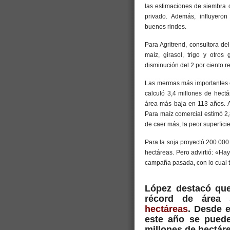
las estimaciones de siembra d
privado. Además, influyeron
buenos rindes.
Para Agritrend, consultora de
maíz, girasol, trigo y otro
disminución del 2 por ciento 
Las mermas más importantes c
calculó 3,4 millones de hect
área más baja en 113 años. A
Para maíz comercial estimó 2,8
de caer más, la peor superfici
Para la soja proyectó 200.000
hectáreas. Pero advirtió: «H
campaña pasada, con lo cual
López destacó qu
récord de área
hectáreas
. Desde e
este año se puede
millones de hectár