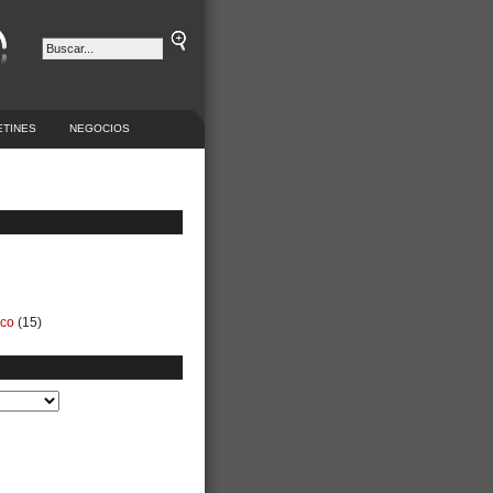
ETINES
NEGOCIOS
ico
(15)