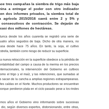
ce tres campañas la siembra de trigo más baja
na a entregar el poder con otro indicador
ten dos informes privados, la siembra total de
 agrícola 2015/2016 caerá entre 2 y 5% y
 consecutivos de contracción. Se dejarán de
 casi dos millones de hectáreas.
Nunca desde los años cuarenta se registró una serie de
cuatro años seguidos de baja. Dicho de otra manera, no
pasa desde hace 75 años. En tanto, la soja, el cultivo
strella, también corre riesgo de reducir su superficie.
a nueva retracción en la superficie obedece a la pérdida de
entabilidad del campo a causa de la merma en los precios
nternacionales, la intervención del Gobierno en cultivos
omo el trigo y el maíz, y las retenciones, que sumadas al
tes sacan de la cancha a amplias regiones extrapampeanas.
tes caídas en el Norte. Muchos productores se encuentran
orque perdieron plata en el ciclo pasado pese a los rindes
timos años el Gobierno vino informando sobre sucesivas
dio, según diversos expertos, distorsionando, entre otras,