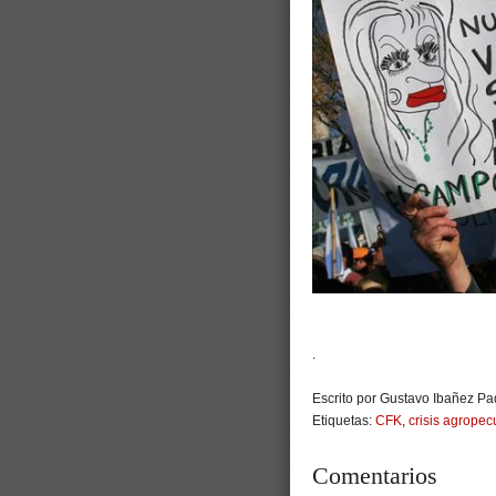
.
Escrito por Gustavo Ibañez Pad
Etiquetas:
CFK
,
crisis agropec
Comentarios