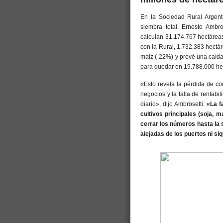
En la Sociedad Rural Argent
siembra total. Ernesto Ambro
calculan 31.174.767 hectáreas
con la Rural, 1.732.383 hect
maíz (-22%) y prevé una caída
para quedar en 19.788.000 he
«Esto revela la pérdida de co
negocios y la falta de rentab
diario», dijo Ambrosetti.
«La f
cultivos principales (soja, m
cerrar los números hasta la 
alejadas de los puertos ni si