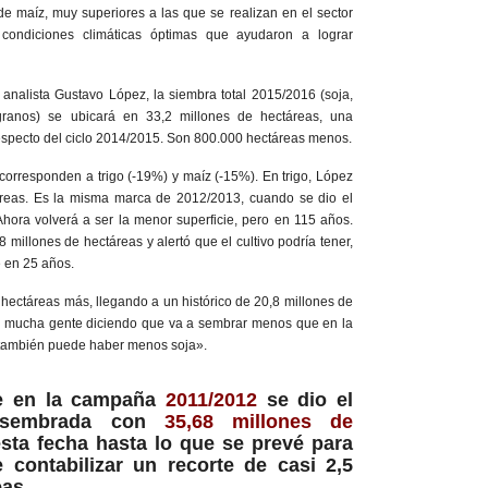
e maíz, muy superiores a las que se realizan en el sector
 condiciones climáticas óptimas que ayudaron a lograr
l analista Gustavo López, la siembra total 2015/2016 (soja,
s granos) se ubicará en 33,2 millones de hectáreas, una
respecto del ciclo 2014/2015. Son 800.000 hectáreas menos.
orresponden a trigo (-19%) y maíz (-15%). En trigo, López
áreas. Es la misma marca de 2012/2013, cuando se dio el
hora volverá a ser la menor superficie, pero en 115 años.
 millones de hectáreas y alertó que el cultivo podría tener,
e en 25 años.
 hectáreas más, llegando a un histórico de 20,8 millones de
ay mucha gente diciendo que va a sembrar menos que en la
 también puede haber menos soja».
e en la campaña
2011/2012
se dio el
 sembrada con
35,68 millones de
sta fecha hasta lo que se prevé para
 contabilizar un recorte de casi 2,5
eas.