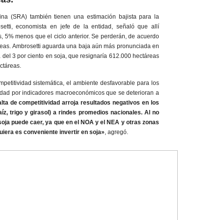
ina (SRA) también tienen una estimación bajista para la
setti, economista en jefe de la entidad, señaló que allí
, 5% menos que el ciclo anterior. Se perderán, de acuerdo
áreas. Ambrosetti aguarda una baja aún más pronunciada en
 del 3 por ciento en soja, que resignaría 612.000 hectáreas
ctáreas.
mpetitividad sistemática, el ambiente desfavorable para los
ilidad por indicadores macroeconómicos que se deterioran a
alta de competitividad arroja resultados negativos en los
aíz, trigo y girasol) a rindes promedios nacionales. Al no
soja puede caer, ya que en el NOA y el NEA y otras zonas
quiera es conveniente invertir en soja»
, agregó.