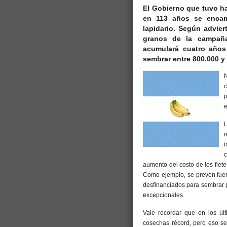
El Gobierno que tuvo ha
en 113 años se encami
lapidario. Según advier
granos de la campaña
acumulará cuatro años
sembrar entre 800.000 y
e
L
r
i
c
aumento del costo de los fle
Como ejemplo, se prevén fuer
desfinanciados para sembrar p
excepcionales.
Vale recordar que en los úl
cosechas récord, pero eso se 