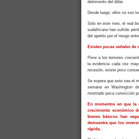
detrimento del dólar.
Desde luego, ellos no son lo
Sólo en este mes, el real br
sudafricano han sufrido pérd
del apetito por el riesgo ent
Existen pocas señales de q
Pese a los temores crecien
la evidencia cada vez mayo
recesión, existe poco consen
Se espera que este sea el m
semana en Washington de 
mostrado poca convicción pa
En momentos en que la d
crecimiento económico de
bienes básicos han segu
demuestra que los inversi
rápida.