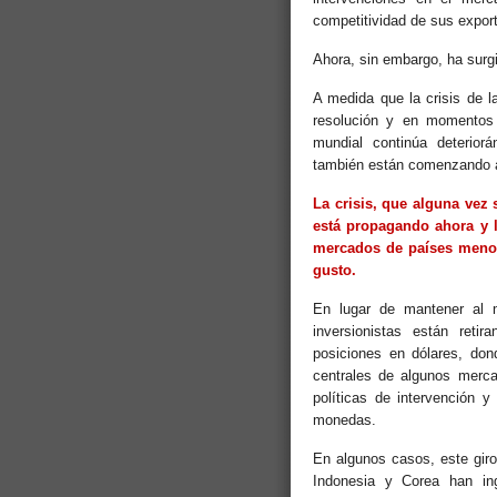
competitividad de sus expor
Ahora, sin embargo, ha surg
A medida que la crisis de 
resolución y en momentos
mundial continúa deterio
también están comenzando 
La crisis, que alguna vez 
está propagando ahora y l
mercados de países menos
gusto.
En lugar de mantener al m
inversionistas están ret
posiciones en dólares, do
centrales de algunos merc
políticas de intervención 
monedas.
En algunos casos, este giro
Indonesia y Corea han i