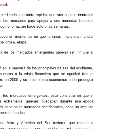
idad.
 perdiendo con tanta rapidez que sus bancos centrales
en los mercados para apoyar a sus monedas frente al
s, como lo hacían hace sólo unas semanas.
oduce en momentos en que la crisis financiera mundial
peligrosa, etapa.
ía de los mercados emergentes parecía ser inmune al
ió en la mayoría de los principales países del occidente,
estos a la crisis financiera que se agudizó tras el
s en 2008 y su crecimiento económico pudo proseguir
o.
n los mercados emergentes, este consistía en que el
tas extranjeros, quienes buscaban durante esa época
 los principales mercados occidentales, daba un impulso
 esos mercados.
de Asia y América del Sur tuvieron que recurrir a
cado para depreciar sus monedas y así asegurar la