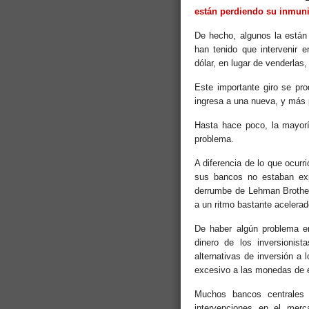
están perdiendo su inmun
De hecho, algunos la están
han tenido que intervenir 
dólar, en lugar de venderla
Este importante giro se pr
ingresa a una nueva, y más 
Hasta hace poco, la mayor
problema.
A diferencia de lo que ocurr
sus bancos no estaban expu
derrumbe de Lehman Brother
a un ritmo bastante acelerad
De haber algún problema e
dinero de los inversionis
alternativas de inversión a
excesivo a las monedas de
Muchos bancos centrales 
intervenciones en el mer