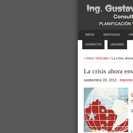
INICIO
SERVICIOS
PR
CONTACTO
USUARIO
>
Inicio
/
Artículos
/ La crisis aho
La crisis ahora e
septiembre 28, 2011 ·
Imprimir