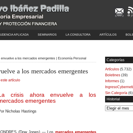
UDENCIA APLICADA
SEMINARIOS
LA CONSULTORA
ARTÍCULOS
BOL
ra envuelve a los mercados emergentes | Economía Personal
Categorías
Artículos
(5.732)
nvuelve a los mercados emergentes
Boletines
(39)
 este artículo
Informes
(1)
IngresoCybernet
Sin Categoría
(6)
La crisis ahora envuelve a los
Historial
mercados emergentes
Historial
Por Nicholas Hastings
LONDRES (Dow Jones) — Los
mercados emergentes