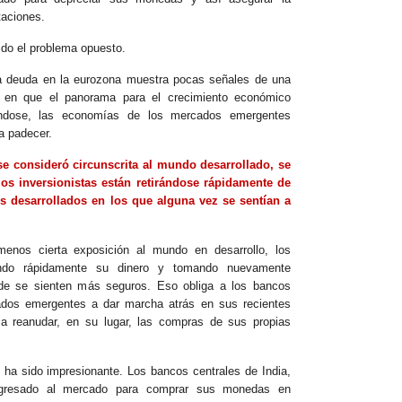
taciones.
ido el problema opuesto.
la deuda en la eurozona muestra pocas señales de una
 en que el panorama para el crecimiento económico
rándose, las economías de los mercados emergentes
a padecer.
se consideró circunscrita al mundo desarrollado, se
os inversionistas están retirándose rápidamente de
 desarrollados en los que alguna vez se sentían a
enos cierta exposición al mundo en desarrollo, los
irando rápidamente su dinero y tomando nuevamente
nde se sienten más seguros. Eso obliga a los bancos
ados emergentes a dar marcha atrás en sus recientes
y a reanudar, en su lugar, las compras de sus propias
 ha sido impresionante. Los bancos centrales de India,
ngresado al mercado para comprar sus monedas en