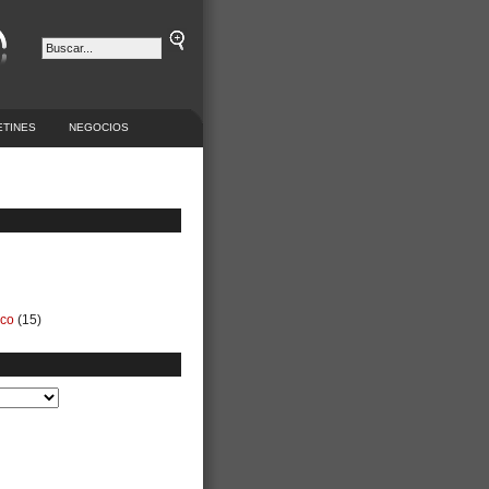
ETINES
NEGOCIOS
ico
(15)