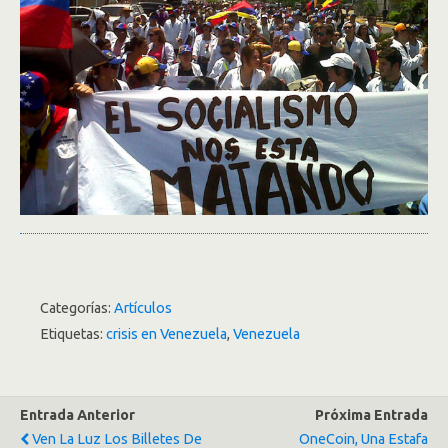
Categorías:
Artículos
Etiquetas:
crisis en Venezuela
,
Venezuela
Entrada Anterior
Próxima Entrada
Ven La Luz Los Billetes De
OneCoin, Una Estafa