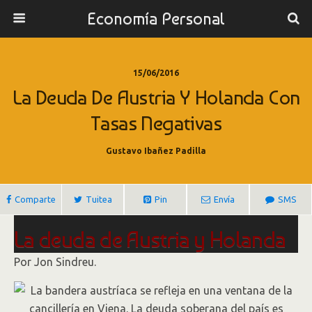
Economía Personal
15/06/2016
La Deuda De Austria Y Holanda Con
Tasas Negativas
Gustavo Ibañez Padilla
Comparte
Tuitea
Pin
Envía
SMS
La deuda de Austria y Holanda
seguiría a Alemania hacia
Por
Jon Sindreu.
territorio negativo