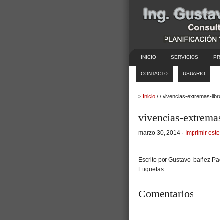
INICIO
SERVICIOS
PR
CONTACTO
USUARIO
>
Inicio
/ / vivencias-extremas-lib
vivencias-extremas
marzo 30, 2014 ·
Imprimir este
Escrito por Gustavo Ibañez Pad
Etiquetas:
Comentarios