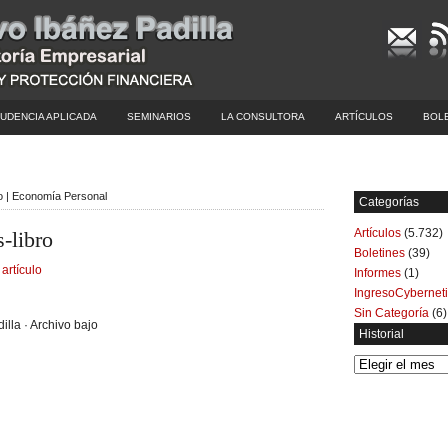
UDENCIA APLICADA
SEMINARIOS
LA CONSULTORA
ARTÍCULOS
BOL
ro | Economía Personal
Categorías
Artículos
(5.732)
-libro
Boletines
(39)
 artículo
Informes
(1)
IngresoCybernet
Sin Categoría
(6)
illa · Archivo bajo
Historial
Historial