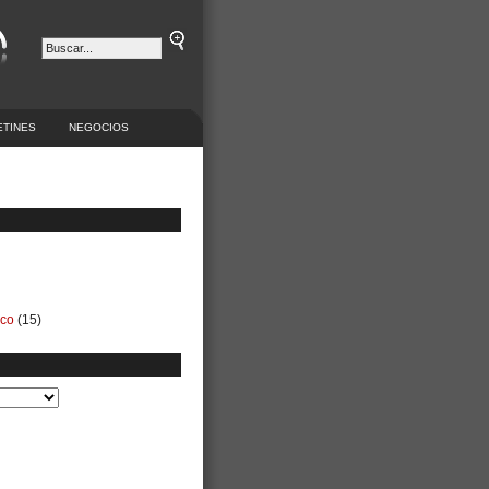
ETINES
NEGOCIOS
ico
(15)