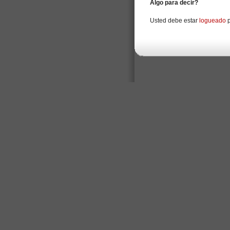
Algo para decir?
Usted debe estar
logueado
p