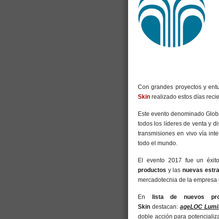
Con grandes proyectos y entu
Skin
realizado estos días reci
Este evento denominado Global
todos los líderes de venta y di
transmisiones en vivo vía int
todo el mundo.
El evento 2017 fue un éxito
productos
y las
nuevas estra
mercadotecnia de la empresa 
En
lista de nuevos pr
Skin
destacan:
ageLOC Lumi
doble acción para potencializa