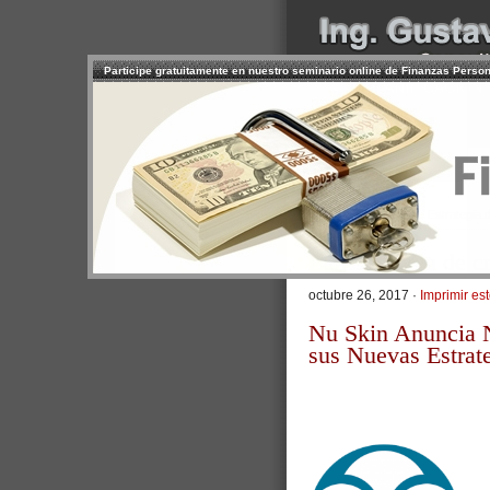
Participe gratuitamente en nuestro seminario online de Finanzas Perso
INICIO
SERVICIOS
PR
CONTACTO
USUARIO
>
Inicio
/
Artículos
/ La Estrategia 
La Estrategia de 
octubre 26, 2017 ·
Imprimir est
Nu Skin Anuncia 
sus Nuevas Estrat