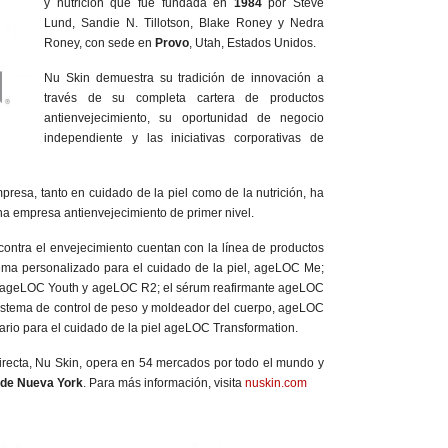
y nutrición que fue fundada en
1984
por Steve
Lund, Sandie N. Tillotson, Blake Roney y Nedra
Roney, con sede en
Provo
, Utah, Estados Unidos.
Nu Skin demuestra su tradición de innovación a
través de su completa cartera de productos
antienvejecimiento, su oportunidad de negocio
independiente y las iniciativas corporativas de
empresa, tanto en cuidado de la piel como de la nutrición, ha
a empresa antienvejecimiento de primer nivel.
ontra el envejecimiento cuentan con la línea de productos
ema personalizado para el cuidado de la piel, ageLOC Me;
s ageLOC Youth y ageLOC R2; el sérum reafirmante ageLOC
sistema de control de peso y moldeador del cuerpo, ageLOC
ario para el cuidado de la piel ageLOC Transformation.
irecta, Nu Skin, opera en 54 mercados por todo el mundo y
s de Nueva York
. Para más información, visita
nuskin.com