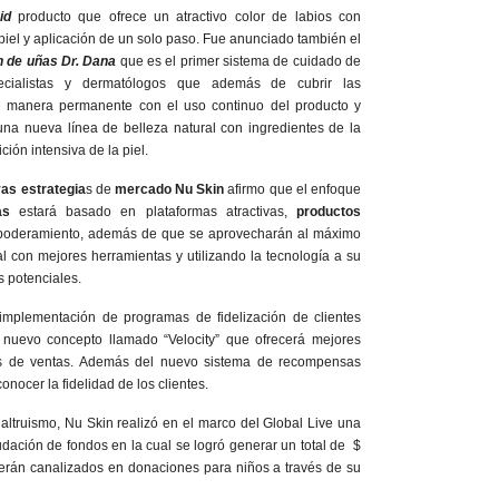
id
producto que ofrece un atractivo color de labios con
a piel y aplicación de un solo paso. Fue anunciado también el
n de uñas Dr. Dana
que es el primer sistema de cuidado de
ecialistas y dermatólogos que además de cubrir las
de manera permanente con el uso continuo del producto y
 una nueva línea de belleza natural con ingredientes de la
ción intensiva de la piel.
as estrategia
s de
mercado Nu Skin
afirmo que el enfoque
as
estará basado en plataformas atractivas,
productos
oderamiento, además de que se aprovecharán al máximo
al con mejores herramientas y utilizando la tecnología a su
s potenciales.
 implementación de programas de fidelización de clientes
 nuevo concepto llamado “Velocity” que ofrecerá mejores
es de ventas. Además del nuevo sistema de recompensas
nocer la fidelidad de los clientes.
ltruismo, Nu Skin realizó en el marco del Global Live una
dación de fondos en la cual se logró generar un total de $
serán canalizados en donaciones para niños a través de su