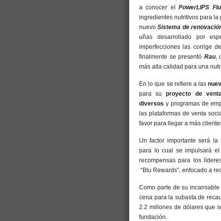
a conocer el
PowerLIPS Flu
ingredientes nutritivos para l
nuevo
Sistema de renovació
uñas desarrollado por esp
imperfecciones las corrige 
finalmente se presentó
Rau
,
más alta calidad para una nutri
En lo que se refiere a las
nuev
para su
proyecto de vent
diversos
y programas de emp
las plataformas de venta soci
favor para llegar a más cliente
Un factor importante será la
para lo cual se impulsará el
recompensas para los líder
“Blu Rewards”, enfocado a reco
Como parte de su incansable a
cena para la subasta de recau
2.2 millones de dólares que 
fundación.