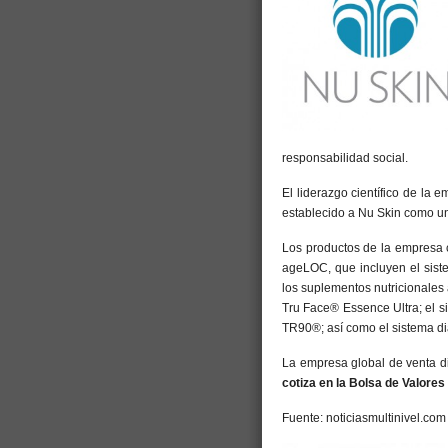
responsabilidad social.
El liderazgo científico de la 
establecido a Nu Skin como un
Los productos de la empresa c
ageLOC, que incluyen el sist
los suplementos nutricionale
Tru Face® Essence Ultra; el 
TR90®; así como el sistema di
La empresa global de venta d
cotiza en la Bolsa de Valore
Fuente: noticiasmultinivel.com