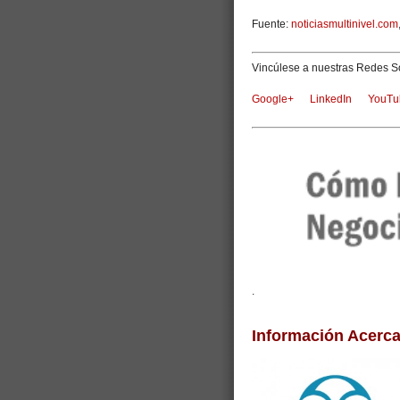
Fuente:
noticiasmultinivel.com
Vincúlese a nuestras Redes So
Google+
LinkedIn
YouTu
.
Información Acerc