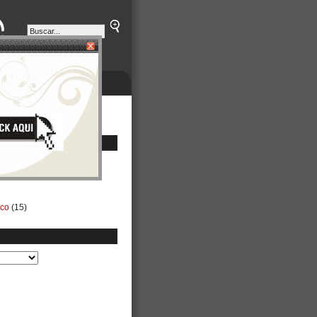
ETINES
NEGOCIOS
ico
(15)