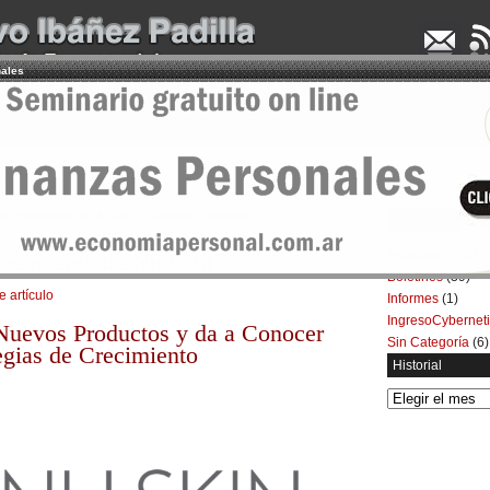
nales
UDENCIA APLICADA
SEMINARIOS
LA CONSULTORA
ARTÍCULOS
BOL
de crecimiento de Nu Skin | Economía Personal
Categorías
Artículos
(5.732)
crecimiento de Nu Skin
Boletines
(39)
e artículo
Informes
(1)
IngresoCybernet
Nuevos Productos y da a Conocer
Sin Categoría
(6)
egias de Crecimiento
Historial
Historial