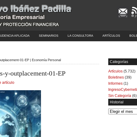
UDENCIA APLICADA
SEMINARIOS
LA CONSULTORA
ARTÍCULOS
BOL
-outplacement-01-EP | Economía Personal
Categorías
Artículos
(5.732)
es-y-outplacement-01-EP
Boletines
(39)
e artículo
Informes
(1)
IngresoCybernet
Sin Categoría
(6)
Historial
Historial