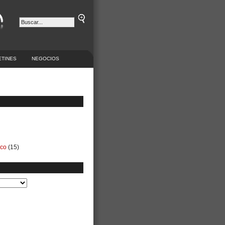
ETINES
NEGOCIOS
ico
(15)