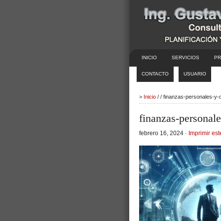
INICIO
SERVICIOS
PR
CONTACTO
USUARIO
>
Inicio
/ / finanzas-personales-y
finanzas-personal
febrero 16, 2024 ·
Imprimir est