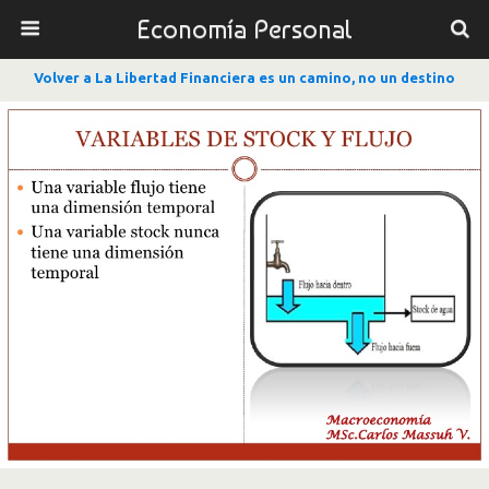
Economía Personal
Volver a La Libertad Financiera es un camino, no un destino