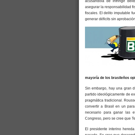
acusándola de infringir del
asegurar la responsabilidad fi
fiscales. El delito imputable f
generar déficits sin aprobació
mayoría de los brasileños opi
Sin embargo, hay una gran di
partido ideológicamente de e
pragmática tradicional. Rous
convertir a Brasil en un pa
necesario para ganar las el
Congreso, pero se cree que Te
El presidente interino hered