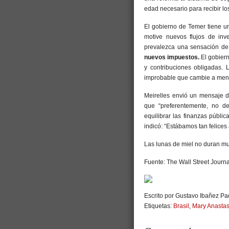
edad necesario para recibir los
El gobierno de Temer tiene u
motive nuevos flujos de inv
prevalezca una sensación de
nuevos impuestos.
El gobiern
y contribuciones obligadas. 
improbable que cambie a meno
Meirelles envió un mensaje d
que “preferentemente, no de
equilibrar las finanzas públi
indicó: “Estábamos tan felices 
Las lunas de miel no duran mu
Fuente: The Wall Street Journa
Escrito por Gustavo Ibañez Pad
Etiquetas:
Brasil
,
Mary Anastas