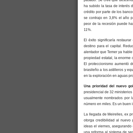
pasado. Se cree que descende
ha subido la tasa de interés 
crédito por parte de los banc
se contrajo en 3,8% el año p
peor de la recesión puede ha
11%.
El éxito significaría restaura
destino para el capital. Reduc
alentador que Temer ya hable 
propiedad estatal, la enorme c
El proteccionismo aumentó du
brasileño a los astilleros y e
en la exploración en aguas pr
Una prioridad del nuevo gob
presidencial de 32 ministerio
usualmente nombrados por la
número en miles. Es un buen i
La llegada de Meirelles, ex p
otorga credibilidad al nuevo
ideas el viernes, asegurando 
una reforma al sistema de seg