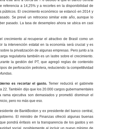
rá este año a cerca de 7% debido a que el banco central
de referencia a 14,25% y a recortes en la disponibilidad de
os públicos. El crecimiento económico se estancó en 2014 y
asado. Se prevé un retroceso similar este año, aunque lo
ber pasado. La tasa de desempleo ahora se ubica en casi
r el crecimiento al recuperar el atractivo de Brasil como un
ir la intervención estatal en la economía será crucial y es
sobre la privatización de algunas empresas. Pero junto a la
arga regulatoria también es un lastre sobre el crecimiento.
rante la gestión del PT, que agregó reglas de contenido
quipos de perforación petrolera, reduciendo la competitividad
ofundas.
ierno es recortar el gasto.
Temer reducirá el gabinete
s a 22. También dijo que los 20.000 cargos gubernamentales
 rama ejecutiva son demasiados y prometió disminuir el
nicio, pero no más que eso.
residente de BankBoston y ex presidente del banco central,
 gobierno. El ministro de Finanzas ofreció algunas buenas
que pondrá énfasis en la transparencia de los gastos y en
uridad social, posiblemente al incluir un nuevo mínimo de