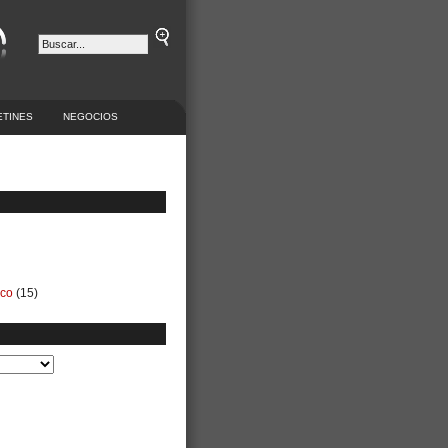
ETINES
NEGOCIOS
ico
(15)