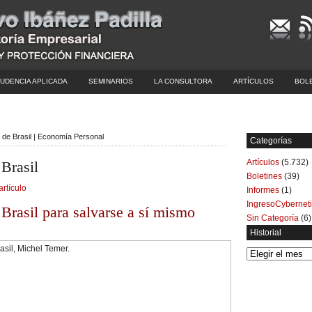
UDENCIA APLICADA
SEMINARIOS
LA CONSULTORA
ARTÍCULOS
BOL
 de Brasil | Economía Personal
Categorías
Artículos
(5.732)
Brasil
Boletines
(39)
artículo
Informes
(1)
IngresoCybernet
Brasil para salvarse a sí mismo
Sin Categoría
(6)
Historial
Historial