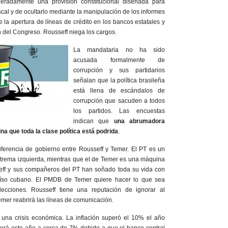
iberadamente una provisión constitucional diseñada para
scal y de ocultarlo mediante la manipulación de los informes
ue la apertura de líneas de crédito en los bancos estatales y
n del Congreso. Rousseff niega los cargos.
La mandataria no ha sido
acusada formalmente de
corrupción y sus partidarios
señalan que la política brasileña
está llena de escándalos de
corrupción que sacuden a todos
los partidos. Las encuestas
indican que
una abrumadora
na que toda la clase política está podrida
.
ferencia de gobierno entre Rousseff y Temer. El PT es un
xtrema izquierda, mientras que el de Temer es una máquina
seff y sus compañeros del PT han soñado toda su vida con
raíso cubano. El PMDB de Temer quiere hacer lo que sea
ecciones. Rousseff tiene una reputación de ignorar al
mer reabrirá las líneas de comunicación.
a una crisis económica. La inflación superó el 10% el año