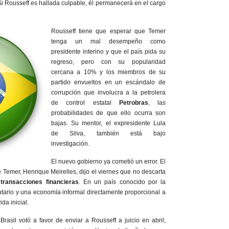
 Si Rousseff es hallada culpable, él permanecerá en el cargo
Rousseff tiene que esperar que Temer
tenga un mal desempeño como
presidente interino y que el país pida su
regreso, pero con su popularidad
cercana a 10% y los miembros de su
partido envueltos en un escándalo de
corrupción que involucra a la petrolera
de control estatal
Petrobras
,
las
probabilidades de que ello ocurra son
bajas. Su mentor, el expresidente Lula
de Silva, también está bajo
investigación.
El nuevo gobierno ya cometió un error. El
 Temer, Henrique Meirelles, dijo el viernes que no descarta
transacciones financieras
. En un país conocido por la
utario y una economía informal directamente proporcional a
da inicial.
asil votó a favor de enviar a Rousseff a juicio en abril,