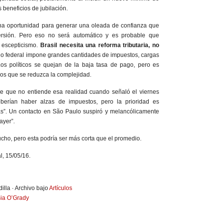
 beneficios de jubilación.
na oportunidad para generar una oleada de confianza que
ersión. Pero eso no será automático y es probable que
 escepticismo.
Brasil necesita una reforma tributaria, no
o federal impone grandes cantidades de impuestos, cargas
Los políticos se quejan de la baja tasa de pago, pero es
s que se reduzca la complejidad.
e que no entiende esa realidad cuando señaló el viernes
berían haber alzas de impuestos, pero la prioridad es
cas”. Un contacto en São Paulo suspiró y melancólicamente
ayer”.
cho, pero esta podría ser más corta que el promedio.
l, 15/05/16.
illa · Archivo bajo
Artículos
ia O’Grady