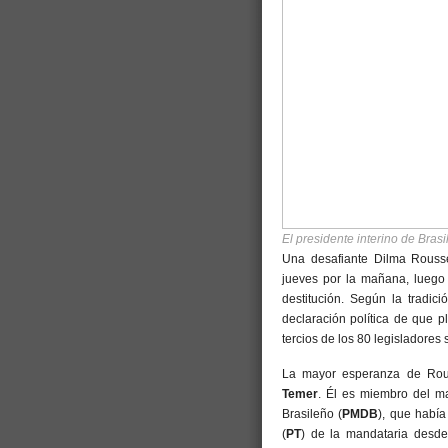
El presidente interino de Brasi
Una desafiante Dilma Roussef
jueves por la mañana, luego
destitución. Según la tradici
declaración política de que 
tercios de los 80 legisladores 
La mayor esperanza de Rouss
Temer
. Él es miembro del ma
Brasileño (
PMDB
), que había
(
PT
) de la mandataria desde