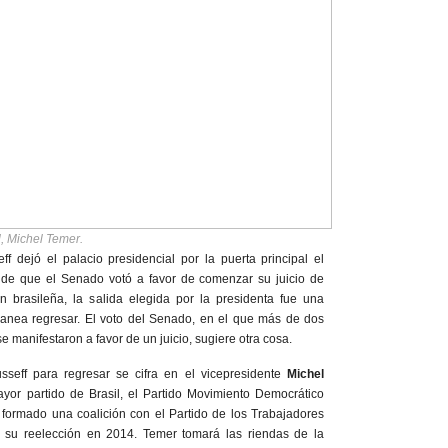
l, Michel Temer.
f dejó el palacio presidencial por la puerta principal el
 de que el Senado votó a favor de comenzar su juicio de
ón brasileña, la salida elegida por la presidenta fue una
planea regresar. El voto del Senado, en el que más de dos
se manifestaron a favor de un juicio, sugiere otra cosa.
eff para regresar se cifra en el vicepresidente
Michel
yor partido de Brasil, el Partido Movimiento Democrático
 formado una coalición con el Partido de los Trabajadores
 su reelección en 2014. Temer tomará las riendas de la