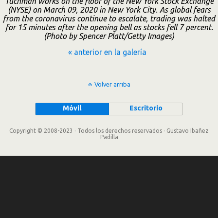
Tuchman works on the floor of the New York Stock Exchange
(NYSE) on March 09, 2020 in New York City. As global fears
from the coronavirus continue to escalate, trading was halted
for 15 minutes after the opening bell as stocks fell 7 percent.
(Photo by Spencer Platt/Getty Images)
« anterior en la galería
Volver arriba
Móvil
Escritorio
Copyright © 2008-2023 · Todos los derechos reservados · Gustavo Ibañez
Padilla