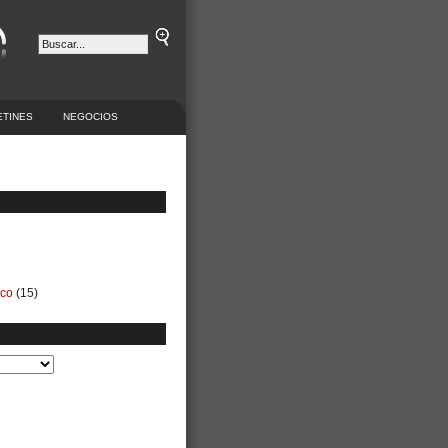
ETINES
NEGOCIOS
ico
(15)