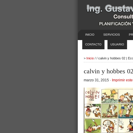
INICIO
SERVICIOS
PR
CONTACTO
USUARIO
>
Inicio
/ / calvin y hobbes 02 | E
calvin y hobbes 0
marzo 31, 2015 ·
Imprimir este