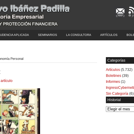
UDENCIA APLICADA
SEMINARIOS
LA CONSULTORA
ARTÍCULOS
BOL
conomía Personal
Categorías
Artículos
(5.732)
2
Boletines
(39)
 artículo
Informes
(1)
IngresoCybernet
Sin Categoría
(6)
Historial
Historial