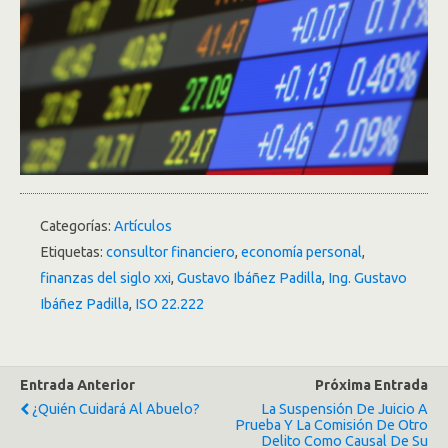
Categorías:
Artículos
Etiquetas:
consultor financiero
,
economía personal
,
finanzas del siglo xxi
,
Gustavo Ibáñez Padilla
,
Ing. Gustavo
Ibáñez Padilla
,
ISO 22.222
Entrada Anterior
Próxima Entrada
¿Quién Cuidará Al Abuelo?
La Suspensión De Juicio A
Prueba Y La Comisión De Otro
Delito Como Causal De Su