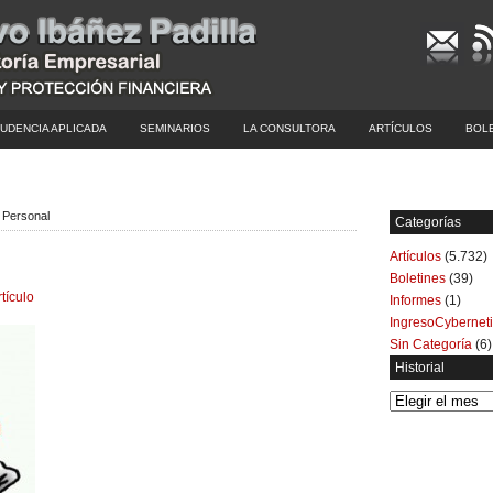
UDENCIA APLICADA
SEMINARIOS
LA CONSULTORA
ARTÍCULOS
BOL
a Personal
Categorías
Artículos
(5.732)
Boletines
(39)
rtículo
Informes
(1)
IngresoCybernet
Sin Categoría
(6)
Historial
Historial