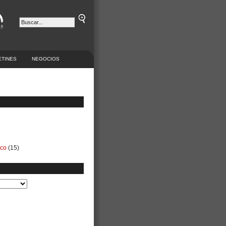
ETINES
NEGOCIOS
ico
(15)