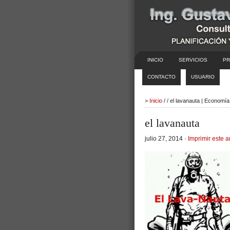
INICIO
SERVICIOS
PR
CONTACTO
USUARIO
>
Inicio
/ / el lavanauta | Economí
el lavanauta
julio 27, 2014 ·
Imprimir este a