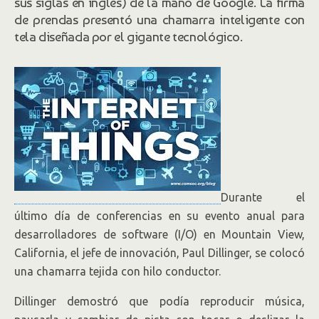
sus siglas en inglés) de la mano de Google. La firma
por Google
de prendas presentó una chamarra inteligente con
tela diseñada por el gigante tecnológico.
La prenda permite reproducir música,
pausarla y cambiar de pista con tocar o
deslizar la mano sobre el puño de la
prenda.
Durante el
último día de conferencias en su evento anual para
desarrolladores de software (I/O) en Mountain View,
California, el jefe de innovación, Paul Dillinger, se colocó
una chamarra tejida con hilo conductor.
Dillinger demostró que podía reproducir música,