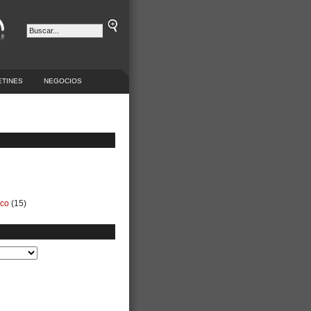
ETINES
NEGOCIOS
ico
(15)