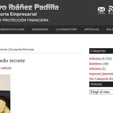
UDENCIA APLICADA
SEMINARIOS
LA CONSULTORA
ARTÍCULOS
BOL
recorte | Economía Personal
Categorías
Artículos
(5.732)
edo recorte
Boletines
(39)
 artículo
Informes
(1)
IngresoCybernet
Sin Categoría
(6)
Historial
Historial