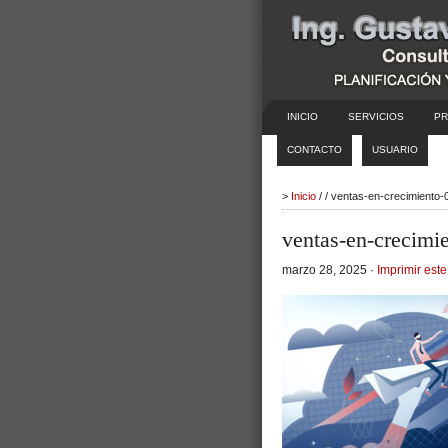
INICIO
SERVICIOS
PR
CONTACTO
USUARIO
>
Inicio
/ / ventas-en-crecimiento
ventas-en-crecimi
marzo 28, 2025 ·
Imprimir este