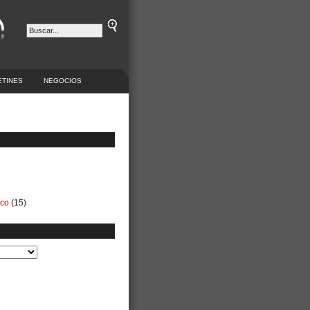
ETINES
NEGOCIOS
ico
(15)