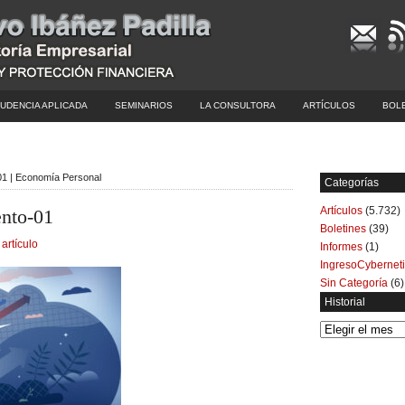
UDENCIA APLICADA
SEMINARIOS
LA CONSULTORA
ARTÍCULOS
BOL
-01 | Economía Personal
Categorías
Artículos
(5.732)
ento-01
Boletines
(39)
 artículo
Informes
(1)
IngresoCybernet
Sin Categoría
(6)
Historial
Historial