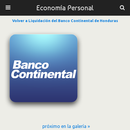
Economía Personal
Volver a Liquidación del Banco Continental de Honduras
próximo en la galería »