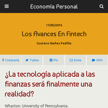
Economía Personal
17/05/2016
Los Avances En Fintech
Gustavo Ibañez Padilla
Comparte
Tuitea
Pin
Envía
SMS
¿La tecnología aplicada a las
finanzas será finalmente una
realidad?
Wharton. University of Pennsylvania.