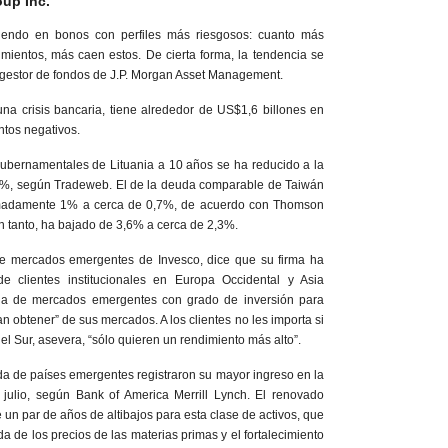
oup
Inc.
tiendo en bonos con perfiles más riesgosos: cuanto más
imientos, más caen estos. De cierta forma, la tendencia se
, gestor de fondos de J.P. Morgan Asset Management.
una crisis bancaria, tiene alrededor de US$1,6 billones en
tos negativos.
gubernamentales de Lituania a 10 años se ha reducido a la
,5%, según Tradeweb. El de la deuda comparable de Taiwán
imadamente 1% a cerca de 0,7%, de acuerdo con Thomson
 tanto, ha bajado de 3,6% a cerca de 2,3%.
e mercados emergentes de Invesco, dice que su firma ha
de clientes institucionales en Europa Occidental y Asia
da de mercados emergentes con grado de inversión para
an obtener” de sus mercados. A los clientes no les importa si
l Sur, asevera, “sólo quieren un rendimiento más alto”.
a de países emergentes registraron su mayor ingreso en la
julio, según Bank of America Merrill Lynch. El renovado
un par de años de altibajos para esta clase de activos, que
da de los precios de las materias primas y el fortalecimiento