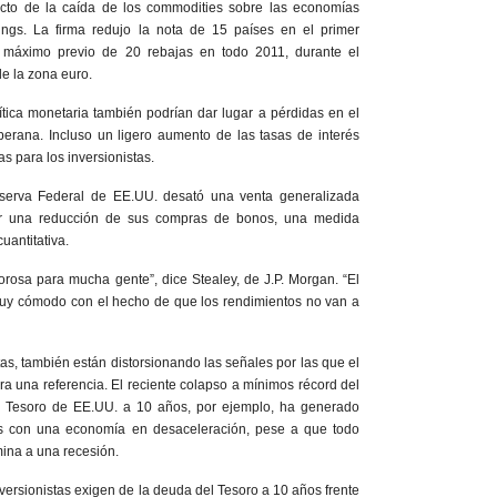
acto de la caída de los commodities sobre las economías
ings. La firma redujo la nota de 15 países en el primer
 máximo previo de 20 rebajas en todo 2011, durante el
e la zona euro.
tica monetaria también podrían dar lugar a pérdidas en el
rana. Incluso un ligero aumento de las tasas de interés
s para los inversionistas.
serva Federal de EE.UU. desató una venta generalizada
r una reducción de sus compras de bonos, una medida
uantitativa.
orosa para mucha gente”, dice Stealey, de J.P. Morgan. “El
uy cómodo con el hecho de que los rendimientos no van a
tas, también están distorsionando las señales por las que el
 una referencia. El reciente colapso a mínimos récord del
l Tesoro de EE.UU. a 10 años, por ejemplo, ha generado
s con una economía en desaceleración, pese a que todo
mina a una recesión.
nversionistas exigen de la deuda del Tesoro a 10 años frente