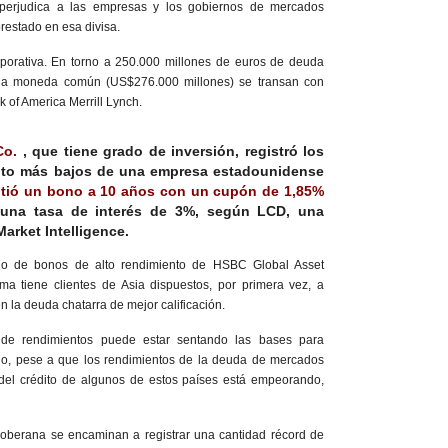
r perjudica a las empresas y los gobiernos de mercados
estado en esa divisa.
porativa. En torno a 250.000 millones de euros de deuda
la moneda común (US$276.000 millones) se transan con
 of America Merrill Lynch.
o.
, que tiene grado de inversión, registró los
to más bajos de una empresa estadounidense
tió un bono a 10 años con un cupón de 1,85%
una tasa de interés de 3%, según LCD, una
arket Intelligence.
olio de bonos de alto rendimiento de HSBC Global Asset
a tiene clientes de Asia dispuestos, por primera vez, a
en la deuda chatarra de mejor calificación.
de rendimientos puede estar sentando las bases para
lo, pese a que los rendimientos de la deuda de mercados
del crédito de algunos de estos países está empeorando,
soberana se encaminan a registrar una cantidad récord de