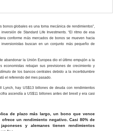
s bonos globales es una toma mecánica de rendimientos”,
e inversión de Standard Life Investments. “El ritmo de esa
elera conforme más mercados de bonos se mueven hacia
s inversionistas buscan en un conjunto más pequeño de
de abandonar la Unión Europea dio el último empujón a la
los economistas rebajan sus previsiones de crecimiento y
ímulo de los bancos centrales debido a la incertidumbre
ató el referendo del mes pasado.
ll Lynch, hay US$13 billones de deuda con rendimientos
cifra ascendía a US$11 billones antes del brexit y era casi
blica de plazo más largo, un bono que vence
, ofrece un rendimiento negativo. Casi 80% de
japoneses y alemanes tienen rendimientos