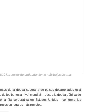
gistró los costos de endeudamiento más bajos de una
ientos de la deuda soberana de países desarrollados está
rés de los bonos a nivel mundial —desde la deuda pública de
renta fija corporativa en Estados Unidos— conforme los
ngresos en lugares más remotos.