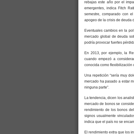
rebajas este año por el imp
emergentes, indica Fitch Rat
semestre, comparado con el
apogeo de la crisis de deuda d
Eventuales cambios en la polí
mercado global de deuda sobe
podría provocar fuertes pérdida
En 2013, por ejemplo, la Re
cuando empezó a considera
conocida como flexibilización c
Una repetición “sería muy dol
mercado ha pasado a estar m
ninguna parte”.
La tendencia, dicen los analis
mercado de bonos se considera
rendimiento de los bonos de
signos usualmente vinculado
indica que el país no se enca
El rendimiento extra que los i