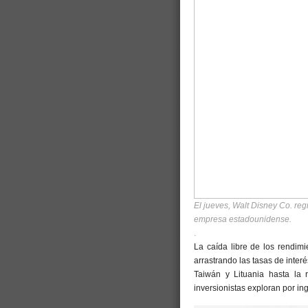
El jueves, Walt Disney Co. re
empresa estadounidense.
.
La caída libre de los rendim
arrastrando las tasas de inte
Taiwán y Lituania hasta la 
inversionistas exploran por i