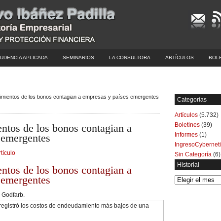
UDENCIA APLICADA
SEMINARIOS
LA CONSULTORA
ARTÍCULOS
BOL
dimientos de los bonos contagian a empresas y países emergentes
Categorías
Artículos
(5.732)
Boletines
(39)
ntos de los bonos contagian a
Informes
(1)
 emergentes
IngresoCybernet
rtículo
Sin Categoría
(6)
Historial
ntos de los bonos contagian a
 emergentes
Historial
m Godfarb.