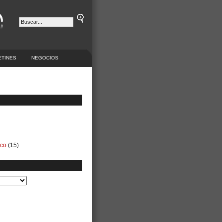
ETINES
NEGOCIOS
ico
(15)