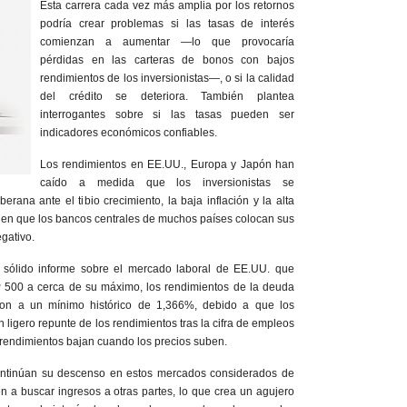
Esta carrera cada vez más amplia por los retornos
podría crear problemas si las tasas de interés
comienzan a aumentar —lo que provocaría
pérdidas en las carteras de bonos con bajos
rendimientos de los inversionistas—, o si la calidad
del crédito se deteriora. También plantea
interrogantes sobre si las tasas pueden ser
indicadores económicos confiables.
Los rendimientos en EE.UU., Europa y Japón han
caído a medida que los inversionistas se
rana ante el tibio crecimiento, la baja inflación y la alta
 en que los bancos centrales de muchos países colocan sus
egativo.
l sólido informe sobre el mercado laboral de EE.UU. que
&P 500 a cerca de su máximo, los rendimientos de la deuda
ron a un mínimo histórico de 1,366%, debido a que los
 ligero repunte de los rendimientos tras la cifra de empleos
rendimientos bajan cuando los precios suben.
ontinúan su descenso en estos mercados considerados de
len a buscar ingresos a otras partes, lo que crea un agujero