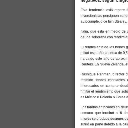
negativos, según Citigr
Esta tendencia está repercu
inversionistas persiguen rend
autocumple, dice Iain Stealey
Italia, que está en medio de 
deuda soberana con rendimien
El rendimiento de los bonos 
mitad este año, a cerca de 0
ha caído este año de aprox
Reuters. En Nueva Zelanda, en
Rashique Rahman, director d
recibido fondos constantes 
interesados en comprar deu
“imitar el rendimiento que solí
es México o Polonia o Corea de
Los fondos enfocados en deud
semana que terminó el 6 de 
interés se produce después de 
sufrió en parte debido a la caí