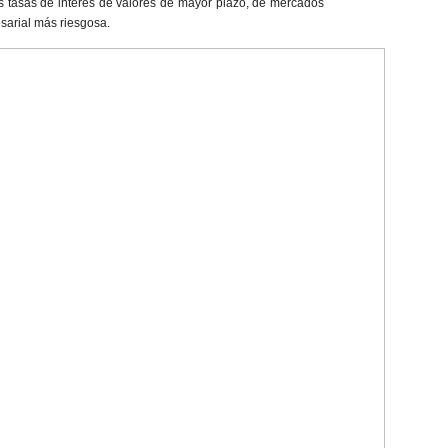
s tasas de interés de valores de mayor plazo, de mercados
arial más riesgosa.