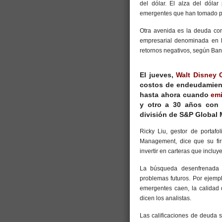
del dólar. El alza del dóla
emergentes que han tomado pr
Otra avenida es la deuda cor
empresarial denominada en 
retornos negativos, según Bank
El jueves,
Walt Disney
C
costos de endeudamien
hasta ahora cuando
emi
y otro a 30 años con 
división de S&P Global M
Ricky Liu, gestor de portaf
Management, dice que su firm
invertir en carteras que incluy
La búsqueda desenfrenada 
problemas futuros. Por ejemp
emergentes caen, la calidad 
dicen los analistas.
Las calificaciones de deuda 