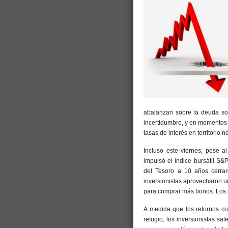
abalanzan sobre la deuda sobe
incertidumbre, y en momentos
tasas de interés en territorio n
Incluso este viernes, pese a
impulsó el índice bursátil S
del Tesoro a 10 años cerra
inversionistas aprovecharon un
para comprar más bonos. Los 
A medida que los retornos c
refugio, los inversionistas sa