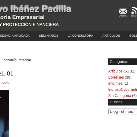
UDENCIA APLICADA
SEMINARIOS
LA CONSULTORA
ARTÍCULOS
BOL
 | Economía Personal
Categorías
Artículos
(5.732)
ll 01
Boletines
(39)
rtículo
Informes
(1)
IngresoCybernet
Sin Categoría
(6)
Historial
Historial