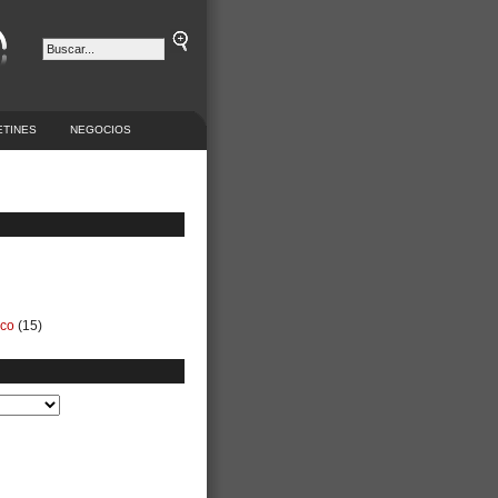
ETINES
NEGOCIOS
ico
(15)