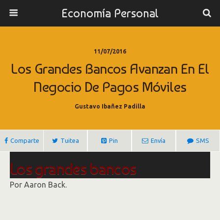
Economía Personal
11/07/2016
Los Grandes Bancos Avanzan En El
Negocio De Pagos Móviles
Gustavo Ibañez Padilla
Comparte
Tuitea
Pin
Envía
SMS
Los grandes bancos
contraatacan en el negocio de
Por
Aaron Back.
pagos móviles