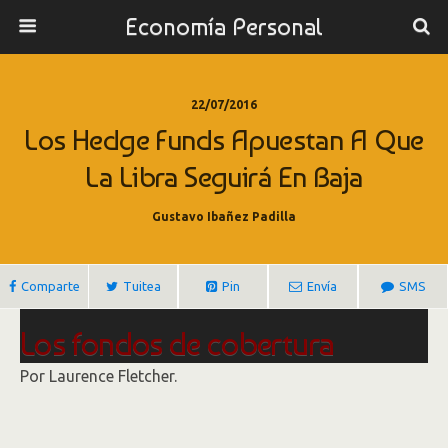
Economía Personal
22/07/2016
Los Hedge Funds Apuestan A Que
La Libra Seguirá En Baja
Gustavo Ibañez Padilla
Comparte
Tuitea
Pin
Envía
SMS
Los fondos de cobertura
apuestan a que la libra seguirá
Por
Laurence Fletcher.
cayendo