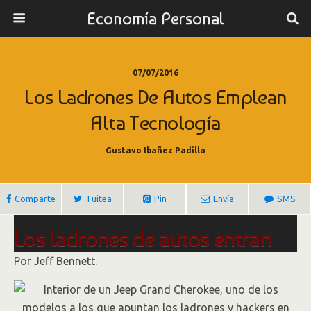
Economía Personal
07/07/2016
Los Ladrones De Autos Emplean
Alta Tecnología
Gustavo Ibañez Padilla
Comparte
Tuitea
Pin
Envía
SMS
Los ladrones de autos entran
en la era de la alta tecnología
Por
Jeff Bennett.