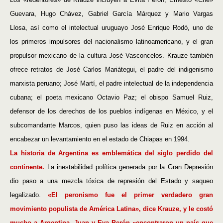
Guevara, Hugo Chávez, Gabriel García Márquez y Mario Vargas
Llosa, así como el intelectual uruguayo José Enrique Rodó, uno de
los primeros impulsores del nacionalismo latinoamericano, y el gran
propulsor mexicano de la cultura José Vasconcelos. Krauze también
ofrece retratos de José Carlos Mariátegui, el padre del indigenismo
marxista peruano; José Martí, el padre intelectual de la independencia
cubana; el poeta mexicano Octavio Paz; el obispo Samuel Ruiz,
defensor de los derechos de los pueblos indígenas en México, y el
subcomandante Marcos, quien puso las ideas de Ruiz en acción al
encabezar un levantamiento en el estado de Chiapas en 1994.
La historia de Argentina es emblemática del siglo perdido del
continente.
La inestabilidad política generada por la Gran Depresión
dio paso a una mezcla tóxica de represión del Estado y saqueo
legalizado.
«El peronismo fue el primer verdadero gran
movimiento populista de América Latina», dice Krauze, y le costó
mucho a Argentina. Juan y Eva Perón «encontraron un país que