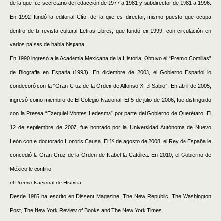
de la que fue secretario de redacción de 1977 a 1981 y subdirector de 1981 a 1996.
En 1992 fundó la editorial Clío, de la que es director, mismo puesto que ocupa
dentro de la revista cultural Letras Libres, que fundó en 1999, con circulación en
varios países de habla hispana.
En 1990 ingresó a la Academia Mexicana de la Historia. Obtuvo el “Premio Comillas”
de Biografía en España (1993). En diciembre de 2003, el Gobierno Español lo
condecoró con la “Gran Cruz de la Orden de Alfonso X, el Sabio”. En abril de 2005,
ingresó como miembro de El Colegio Nacional. El 5 de julio de 2006, fue distinguido
con la Presea “Ezequiel Montes Ledesma” por parte del Gobierno de Querétaro. El
12 de septiembre de 2007, fue honrado por la Universidad Autónoma de Nuevo
León con el doctorado Honoris Causa. El 1º de agosto de 2008, el Rey de España le
concedió la Gran Cruz de la Orden de Isabel la Católica. En 2010, el Gobierno de
México le confirio
el Premio Nacional de Historia.
Desde 1985 ha escrito en Dissent Magazine, The New Republic, The Washington
Post, The New York Review of Books and The New York Times.