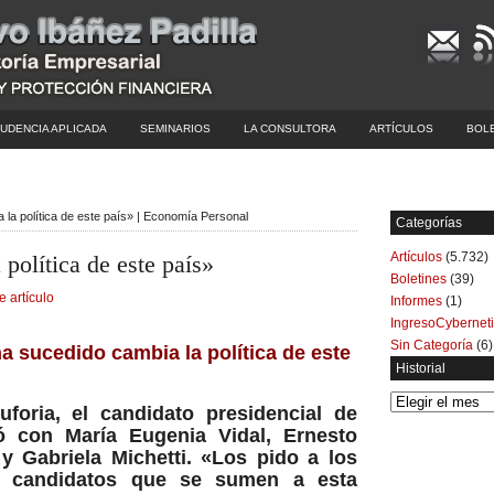
UDENCIA APLICADA
SEMINARIOS
LA CONSULTORA
ARTÍCULOS
BOL
 la política de este país» | Economía Personal
Categorías
Artículos
(5.732)
política de este país»
Boletines
(39)
e artículo
Informes
(1)
IngresoCybernet
Sin Categoría
(6)
a sucedido cambia la política de este
Historial
Historial
foria, el candidato presidencial de
ó con María Eugenia Vidal, Ernesto
 y Gabriela Michetti. «Los pido a los
s candidatos que se sumen a esta