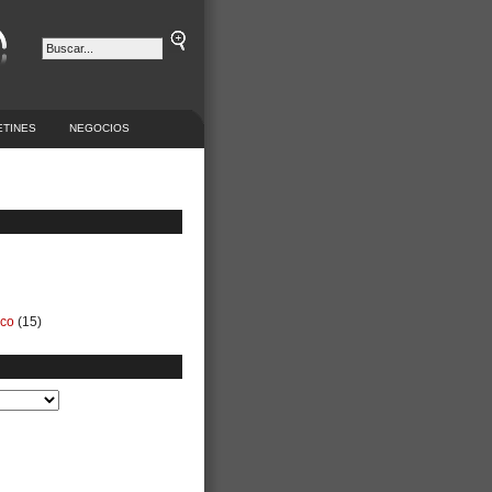
ETINES
NEGOCIOS
ico
(15)