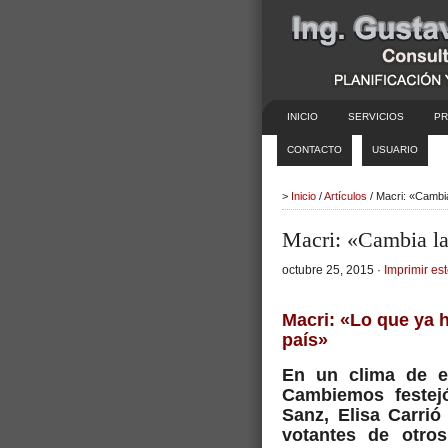
INICIO
SERVICIOS
PR
CONTACTO
USUARIO
>
Inicio
/
Artículos
/ Macri: «Cambia
Macri: «Cambia la 
octubre 25, 2015 ·
Imprimir est
Macri: «Lo que ya h
país»
En un clima de eu
Cambiemos festej
Sanz, Elisa Carrió
votantes de otro