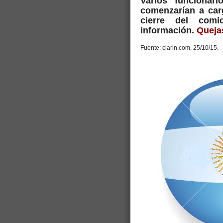
Varios funcionar
comenzarían a car
cierre del comi
información.
Quejas
Fuente: clarin.com, 25/10/15.