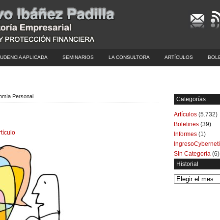
UDENCIA APLICADA
SEMINARIOS
LA CONSULTORA
ARTÍCULOS
BOL
nomía Personal
Categorías
Artículos
(5.732)
Boletines
(39)
rtículo
Informes
(1)
IngresoCybernet
Sin Categoría
(6)
Historial
Historial