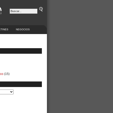
ETINES
NEGOCIOS
ico
(15)