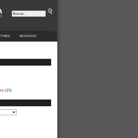
ETINES
NEGOCIOS
ico
(15)