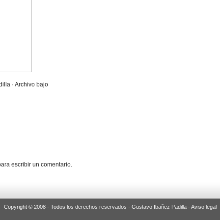
illa · Archivo bajo
ara escribir un comentario.
Copyright © 2008 · Todos los derechos reservados · Gustavo Ibañez Padilla ·
Aviso legal