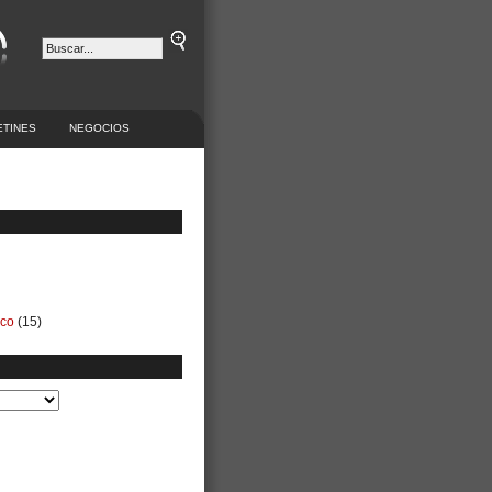
ETINES
NEGOCIOS
ico
(15)