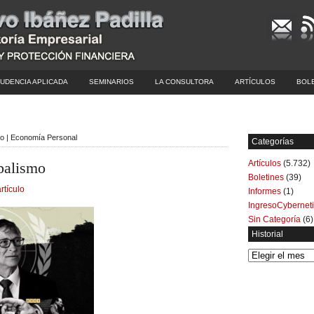
UDENCIA APLICADA
SEMINARIOS
LA CONSULTORA
ARTÍCULOS
BOL
smo | Economía Personal
Categorías
Artículos
(5.732)
obalismo
Boletines
(39)
rtículo
Informes
(1)
IngresoCybernet
Sin Categoría
(6)
Historial
Historial