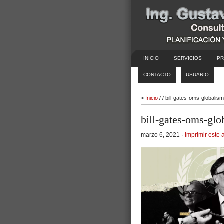
INICIO
SERVICIOS
PR
CONTACTO
USUARIO
>
Inicio
/ / bill-gates-oms-globali
bill-gates-oms-gl
marzo 6, 2021 ·
Imprimir este a