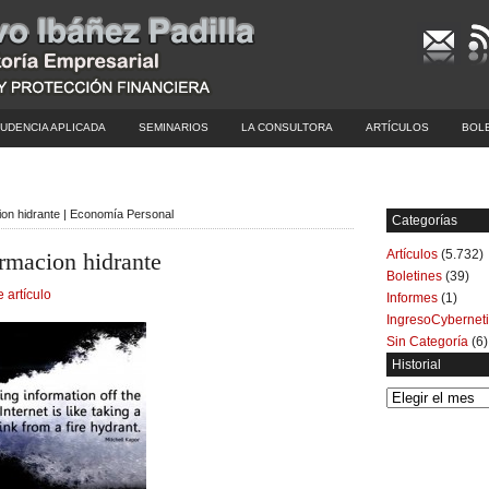
UDENCIA APLICADA
SEMINARIOS
LA CONSULTORA
ARTÍCULOS
BOL
ion hidrante | Economía Personal
Categorías
Artículos
(5.732)
ormacion hidrante
Boletines
(39)
e artículo
Informes
(1)
IngresoCybernet
Sin Categoría
(6)
Historial
Historial