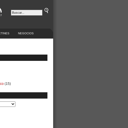
ETINES
NEGOCIOS
ico
(15)