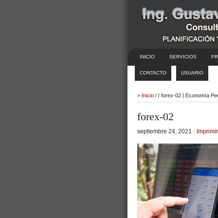
INICIO
SERVICIOS
PR
CONTACTO
USUARIO
>
Inicio
/ / forex-02 | Economía Pe
forex-02
septiembre 24, 2021 ·
Imprimir