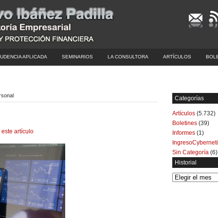
UDENCIA APLICADA
SEMINARIOS
LA CONSULTORA
ARTÍCULOS
BOL
rsonal
Categorías
Artículos
(5.732)
Boletines
(39)
 este artículo
Informes
(1)
IngresoCybernet
Sin Categoría
(6)
Historial
Historial