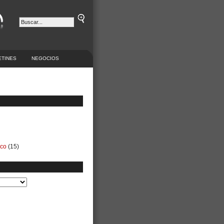
ETINES
NEGOCIOS
ico
(15)