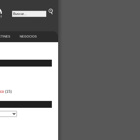
ETINES
NEGOCIOS
ico
(15)