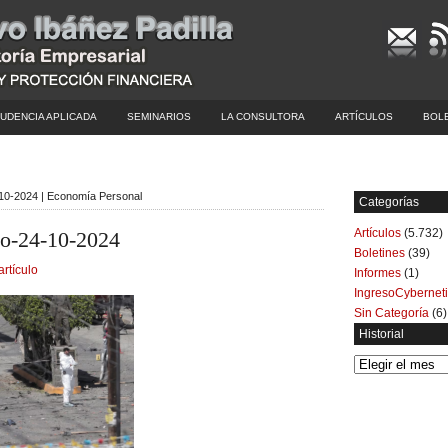
UDENCIA APLICADA
SEMINARIOS
LA CONSULTORA
ARTÍCULOS
BOL
10-2024 | Economía Personal
Categorías
Artículos
(5.732)
o-24-10-2024
Boletines
(39)
artículo
Informes
(1)
IngresoCybernet
Sin Categoría
(6)
Historial
Historial