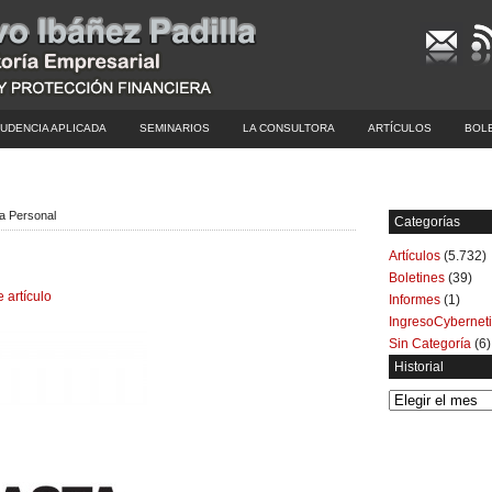
UDENCIA APLICADA
SEMINARIOS
LA CONSULTORA
ARTÍCULOS
BOL
ía Personal
Categorías
Artículos
(5.732)
Boletines
(39)
e artículo
Informes
(1)
IngresoCybernet
Sin Categoría
(6)
Historial
Historial