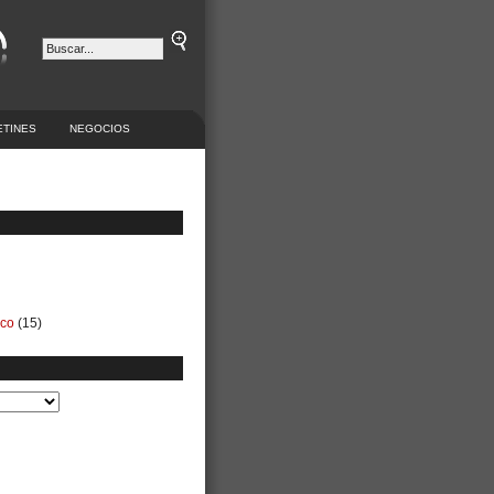
ETINES
NEGOCIOS
ico
(15)