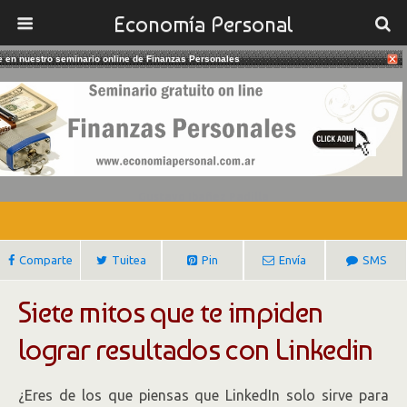
Economía Personal
te en nuestro seminario online de Finanzas Personales
10/06/2017
¿Obtienes Resultados Con
Linkedin?
Gustavo Ibañez Padilla
Comparte
Tuitea
Pin
Envía
SMS
Siete mitos que te impiden
lograr resultados con Linkedin
¿Eres de los que piensas que LinkedIn solo sirve para