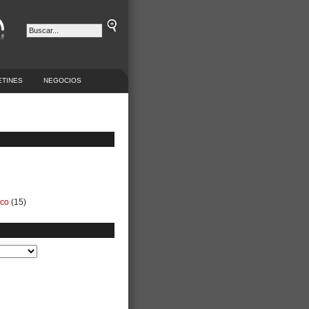
ETINES
NEGOCIOS
ico
(15)