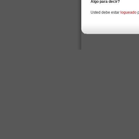
Algo para decir?
Usted debe estar
logueado
p