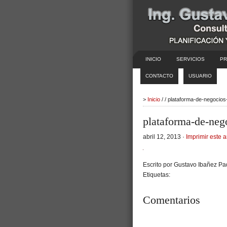
INICIO
SERVICIOS
PR
CONTACTO
USUARIO
>
Inicio
/ / plataforma-de-negocio
plataforma-de-neg
abril 12, 2013 ·
Imprimir este a
Escrito por Gustavo Ibañez Pad
Etiquetas:
Comentarios