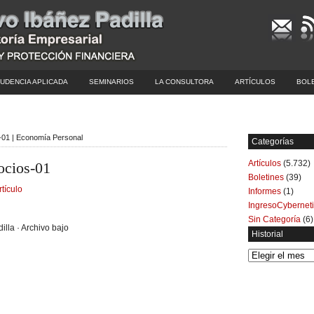
UDENCIA APLICADA
SEMINARIOS
LA CONSULTORA
ARTÍCULOS
BOL
s-01 | Economía Personal
Categorías
Artículos
(5.732)
ocios-01
Boletines
(39)
rtículo
Informes
(1)
IngresoCybernet
Sin Categoría
(6)
illa · Archivo bajo
Historial
Historial