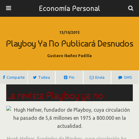
Economía Personal
13/10/2015
Playboy Ya No Publicará Desnudos
Gustavo Ibañez Padilla
Comparte
Tuitea
Pin
Envía
SMS
La revista Playboy ya no
publicará desnudos
Por
Ezequiel Minaya.
Hugh Hefner, fundador de Playboy, cuya circulación ha