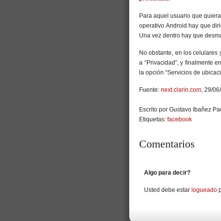
Para aquel usuario que quier
operativo Android hay que diri
Una vez dentro hay que desmar
No obstante, en los celulares 
a “Privacidad”, y finalmente 
la opción “Servicios de ubicac
Fuente:
next.clarin.com
, 29/06
Escrito por Gustavo Ibañez Pad
Etiquetas:
facebook
Comentarios
Algo para decir?
Usted debe estar
logueado
p