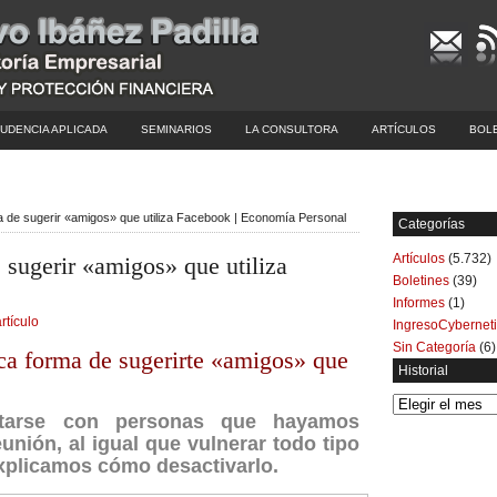
UDENCIA APLICADA
SEMINARIOS
LA CONSULTORA
ARTÍCULOS
BOL
a de sugerir «amigos» que utiliza Facebook | Economía Personal
Categorías
Artículos
(5.732)
 sugerir «amigos» que utiliza
Boletines
(39)
Informes
(1)
rtículo
IngresoCybernet
Sin Categoría
(6)
ca forma de sugerirte «amigos» que
Historial
Historial
ctarse con personas que hayamos
unión, al igual que vulnerar todo tipo
explicamos cómo desactivarlo.