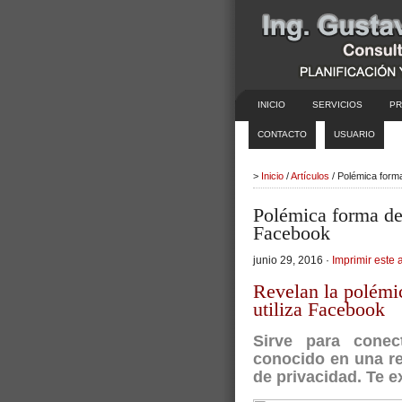
INICIO
SERVICIOS
PR
CONTACTO
USUARIO
>
Inicio
/
Artículos
/ Polémica form
Polémica forma de
Facebook
junio 29, 2016 ·
Imprimir este a
Revelan la polémi
utiliza Facebook
Sirve para cone
conocido en una re
de privacidad. Te 