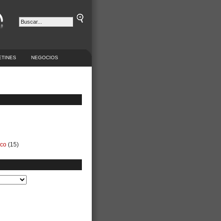
ETINES
NEGOCIOS
ico
(15)