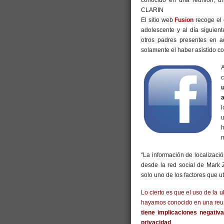
El sitio web
Fusion
recoge el
adolescente y al día siguie
otros padres presentes en a
solamente el haber asistido c
A
u
h
m
“La información de localizaci
desde la red social de Mark Z
solo uno de los factores que 
Lo cierto es que el uso de la 
hayamos conocido en una reuni
tiene implicaciones negativ
privacidad
.